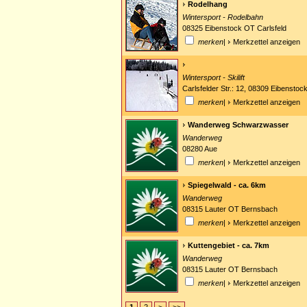
Rodelhang
Wintersport - Rodelbahn
08325 Eibenstock OT Carlsfeld
merken
|
Merkzettel anzeigen
Wintersport - Skilift
Carlsfelder Str.: 12, 08309 Eibenstoc
merken
|
Merkzettel anzeigen
Wanderweg Schwarzwasser
Wanderweg
08280 Aue
merken
|
Merkzettel anzeigen
Spiegelwald - ca. 6km
Wanderweg
08315 Lauter OT Bernsbach
merken
|
Merkzettel anzeigen
Kuttengebiet - ca. 7km
Wanderweg
08315 Lauter OT Bernsbach
merken
|
Merkzettel anzeigen