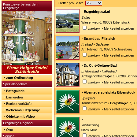
Treffer pro Seite:
Kunstgewerbe aus dem
Erzgebirge
Erzgebirgssafari
Safari
Wiesenweg 6, 08309 Eibenstock
merken
|
Merkzettel anzeigen
Strandbad Filzteich
Freibad - Badesee
Am Filzteich 3, 08289 Schneeberg
merken
|
Merkzettel anzeigen
Dr. Curt-Geitner-Bad
Erlebnisbad - Hallenbad
Amtsgerichtsstra�e 1, 08289 Schne
zum Onlineshop
merken
|
Merkzettel anzeigen
Spezialangebote
Fotogalerie
Abenteuerspielplatz Eibenstock
Barrierefrei
Spielplatz
Touristenzentrum / Bergstra�e 7, 0
Betriebsverkäufe
merken
|
Merkzettel anzeigen
Webcams Erzgebirge
Objekte mit Video
Erzgebirge Regional
Wanderweg
Orte
08280 Aue
Service
merken
|
Merkzettel anzeigen