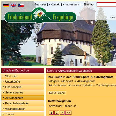
Startseite
|
Kontakt
|
Impressum
|
Sitemap
Weh
Urlaub im Erzgebirge
Sport- & Aktivangebote in Zschorlau
Startseite
Ihre Suche in der Rubrik Sport- & Aktivangebote:
Kategorie:
alle Sport- & Aktivangebote
Unterkünfte
Ort:
Zschorlau mit seinen Ortsteilen + Nachbargemei
Gastronomie
Sehenswertes
Neue Suche
Aktivangebote
Treffernavigation
Pauschalangebote
Anzahl der Treffer: 44
Veranstaltungen
1
2
>
>>
Touren