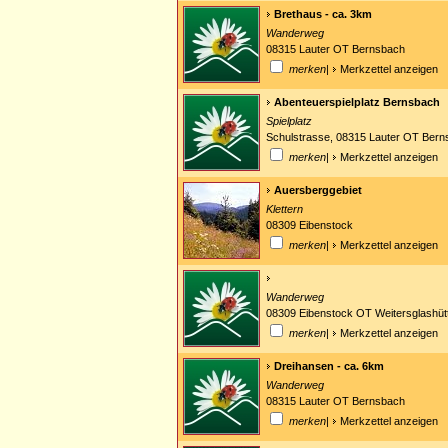
Brethaus - ca. 3km
Wanderweg
08315 Lauter OT Bernsbach
merken
|
Merkzettel anzeigen
Abenteuerspielplatz Bernsbach
Spielplatz
Schulstrasse, 08315 Lauter OT Ber
merken
|
Merkzettel anzeigen
Auersberggebiet
Klettern
08309 Eibenstock
merken
|
Merkzettel anzeigen
Wanderweg
08309 Eibenstock OT Weitersglashüt
merken
|
Merkzettel anzeigen
Dreihansen - ca. 6km
Wanderweg
08315 Lauter OT Bernsbach
merken
|
Merkzettel anzeigen