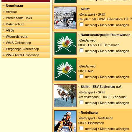
Neueintrag
Skilift
Anreise
Wintersport - Skilift
interessante Links
Hauptstr. 58, 08325 Eibenstock OT Ca
Datenschutz
merken
|
Merkzettel anzeigen
AGBs
Naturschutzgebiet Raumwiesen -
Widerrufsrecht
Wanderweg
WMS-Onlineshop
08315 Lauter OT Bernsbach
Erzgebirge-Onlineshop
merken
|
Merkzettel anzeigen
WMS Textil-Onlineshop
Wanderweg
08280 Aue
merken
|
Merkzettel anzeigen
Skilift - ESV Zschorlau e.V.
Wintersport - Skilift
Am Volkshaus 6, 08321 Zschorlau
merken
|
Merkzettel anzeigen
Rodelhang
Wintersport - Rodelbahn
08309 Eibenstock
merken
|
Merkzettel anzeigen