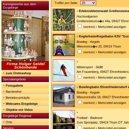
Treffer pro Seite:
Kunstgewerbe aus dem
Erzgebirge
Erlebniskletterwald Greifenstein
Hochseilgarten
Greifensteinstra�e 44a, 09427 Ehren
merken
|
Merkzettel anzeigen
Keglerheim/Kegelbahn KSV "Gut
Bowling - Kegeln
Wiesenstra�e 20, 09419 Thum
merken
|
Merkzettel anzeigen
Wintersport - Skilift
Am Frauenberg, 09427 Ehrenfrieders
zum Onlineshop
merken
|
Merkzettel anzeigen
Spezialangebote
Fotogalerie
Bowlingbahn Ehrenfriedersdorf 
Barrierefrei
Bowling - Kegeln
Wiesenstraße 18, 09427 Ehrenfrieder
Betriebsverkäufe
merken
|
Merkzettel anzeigen
Webcams Erzgebirge
Objekte mit Video
Erzgebirge Regional
Freibad - Badesee
Orte
Zum Sportplatz, 09419 Thum OT Ja
Service
merken
|
Merkzettel anzeigen