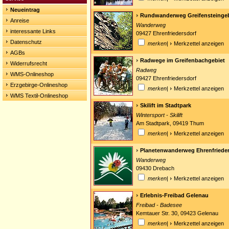
Neueintrag
Rundwanderweg Greifensteingeb
Anreise
Wanderweg
interessante Links
09427 Ehrenfriedersdorf
Datenschutz
merken
|
Merkzettel anzeigen
AGBs
Radwege im Greifenbachgebiet
Widerrufsrecht
Radweg
WMS-Onlineshop
09427 Ehrenfriedersdorf
Erzgebirge-Onlineshop
merken
|
Merkzettel anzeigen
WMS Textil-Onlineshop
Skilift im Stadtpark
Wintersport - Skilift
Am Stadtpark, 09419 Thum
merken
|
Merkzettel anzeigen
Planetenwanderweg Ehrenfrieder
Wanderweg
09430 Drebach
merken
|
Merkzettel anzeigen
Erlebnis-Freibad Gelenau
Freibad - Badesee
Kemtauer Str. 30, 09423 Gelenau
merken
|
Merkzettel anzeigen