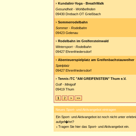
Kundalini-Yoga - BreathWalk
Gesundheit - Wohlbefinden
09430 Drebach OT Grießbach
Sommerrodelbahn
Sommer - Rodelbahn
09423 Gelenau
Rodelbahn im Greifensteinwald
Wintersport - Rodelbahn
09427 Ehrenfriedersdorf
Abenteuerspielplatz am Greifenbachstauweiher
Spielplatz
09427 Ehrenfriedersdorf
Tennis /TC "AM GREIFENSTEIN" Thum e.V.
Golf - Minigolf
09419 Thum
1
2
>
>>
Neues Sport- und Aktivangebot eintragen
Ein Sport- und Aktivangebot ist noch nicht unter erleb
aufgef�hrt?
Tragen Sie hier das Sport- und Aktivangebot ein.