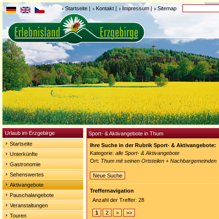
Startseite
|
Kontakt
|
Impressum
|
Sitemap
Urlaub im Erzgebirge
Sport- & Aktivangebote in Thum
Startseite
Ihre Suche in der Rubrik Sport- & Aktivangebote:
Kategorie:
alle Sport- & Aktivangebote
Unterkünfte
Ort:
Thum mit seinen Ortsteilen + Nachbargemeinden
Gastronomie
Sehenswertes
Neue Suche
Aktivangebote
Treffernavigation
Pauschalangebote
Anzahl der Treffer: 28
Veranstaltungen
1
2
>
>>
Touren