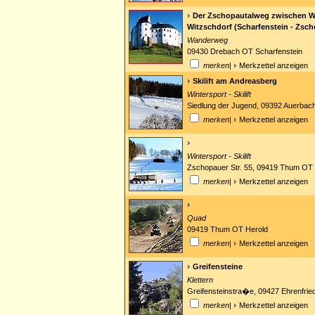
Der Zschopautalweg zwischen W
Witzschdorf (Scharfenstein - Zsch
Wanderweg
09430 Drebach OT Scharfenstein
merken
|
Merkzettel anzeigen
Skilift am Andreasberg
Wintersport - Skilift
Siedlung der Jugend, 09392 Auerbac
merken
|
Merkzettel anzeigen
Wintersport - Skilift
Zschopauer Str. 55, 09419 Thum OT 
merken
|
Merkzettel anzeigen
Quad
09419 Thum OT Herold
merken
|
Merkzettel anzeigen
Greifensteine
Klettern
Greifensteinstra�e, 09427 Ehrenfrie
merken
|
Merkzettel anzeigen