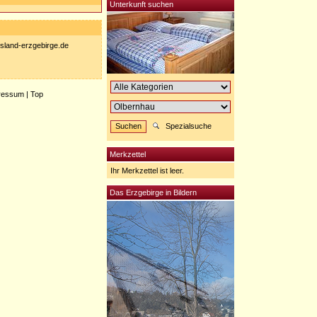
Unterkunft suchen
nisland-erzgebirge.de
ressum
|
Top
Spezialsuche
Merkzettel
Ihr Merkzettel ist leer.
Das Erzgebirge in Bildern