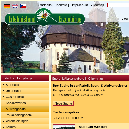
Startseite
|
Kontakt
|
Impressum
|
Sitemap
Weh
Urlaub im Erzgebirge
Sport- & Aktivangebote in Olbernhau
Startseite
Ihre Suche in der Rubrik Sport- & Aktivangebote:
Kategorie:
alle Sport- & Aktivangebote
Unterkünfte
Ort:
Olbernhau mit seinen Ortsteilen
Gastronomie
Sehenswertes
Neue Suche
Aktivangebote
Treffernavigation
Pauschalangebote
Anzahl der Treffer: 6
Veranstaltungen
Skilift am Hainberg
Touren