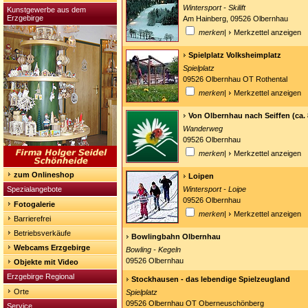
Wintersport - Skilift
Kunstgewerbe aus dem
Erzgebirge
Am Hainberg, 09526 Olbernhau
merken
|
Merkzettel anzeigen
Spielplatz Volksheimplatz
Spielplatz
09526 Olbernhau OT Rothental
merken
|
Merkzettel anzeigen
Von Olbernhau nach Seiffen (ca. 
Wanderweg
09526 Olbernhau
merken
|
Merkzettel anzeigen
zum Onlineshop
Loipen
Spezialangebote
Wintersport - Loipe
09526 Olbernhau
Fotogalerie
merken
|
Merkzettel anzeigen
Barrierefrei
Betriebsverkäufe
Bowlingbahn Olbernhau
Webcams Erzgebirge
Bowling - Kegeln
09526 Olbernhau
Objekte mit Video
Erzgebirge Regional
Stockhausen - das lebendige Spielzeugland
Orte
Spielplatz
09526 Olbernhau OT Oberneuschönberg
Service