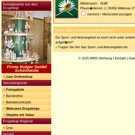
Wintersport - Skilift
Kunstgewerbe aus dem
Erzgebirge
Pfaum�hlenstr. 2, 09456 Mildenau O
merken
|
Merkzettel anzeigen
Neues Sport- und Aktivangebot eintragen
Ein Sport- und Aktivangebot ist noch nicht unter erleb
aufgef�hrt?
Tragen Sie hier das Sport- und Aktivangebot ein.
© 2025
WMS-Werbung
|
Kontakt
|
Imp
zum Onlineshop
Spezialangebote
Fotogalerie
Barrierefrei
Betriebsverkäufe
Webcams Erzgebirge
Objekte mit Video
Erzgebirge Regional
Orte
Service