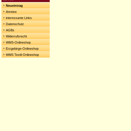
Neueintrag
Anreise
interessante Links
Datenschutz
AGBs
Widerrufsrecht
WMS-Onlineshop
Erzgebirge-Onlineshop
WMS Textil-Onlineshop