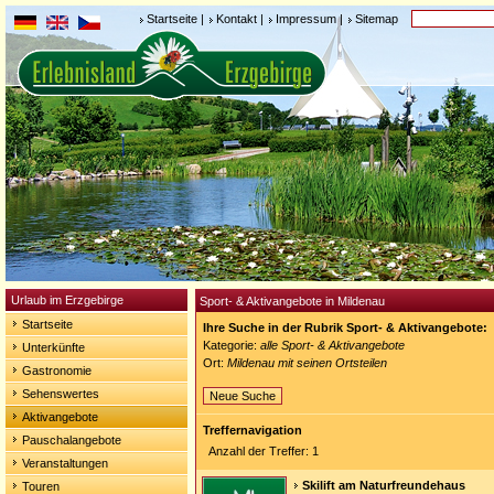
Startseite
|
Kontakt
|
Impressum
|
Sitemap
Urlaub im Erzgebirge
Sport- & Aktivangebote in Mildenau
Startseite
Ihre Suche in der Rubrik Sport- & Aktivangebote:
Kategorie:
alle Sport- & Aktivangebote
Unterkünfte
Ort:
Mildenau mit seinen Ortsteilen
Gastronomie
Sehenswertes
Neue Suche
Aktivangebote
Treffernavigation
Pauschalangebote
Anzahl der Treffer: 1
Veranstaltungen
Skilift am Naturfreundehaus
Touren