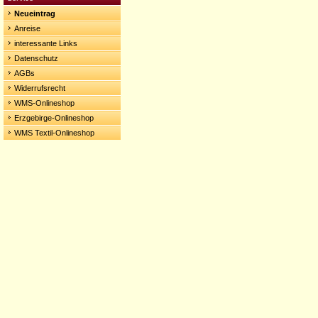
Neueintrag
Anreise
interessante Links
Datenschutz
AGBs
Widerrufsrecht
WMS-Onlineshop
Erzgebirge-Onlineshop
WMS Textil-Onlineshop