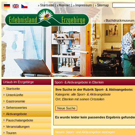
Startseite
|
Kontakt
|
Impressum
|
Sitemap
Buchdruckmuseum 
Urlaub im Erzgebirge
Sport- & Aktivangebote in Elterlein
Startseite
Ihre Suche in der Rubrik Sport- & Aktivangebote:
Kategorie:
alle Sport- & Aktivangebote
Unterkünfte
Ort:
Elterlein mit seinen Ortsteilen
Gastronomie
Sehenswertes
Neue Suche
Aktivangebote
Es wurde leider kein passendes Ergebnis gefunde
Pauschalangebote
Veranstaltungen
Neues Sport- und Aktivangebot eintragen
Touren