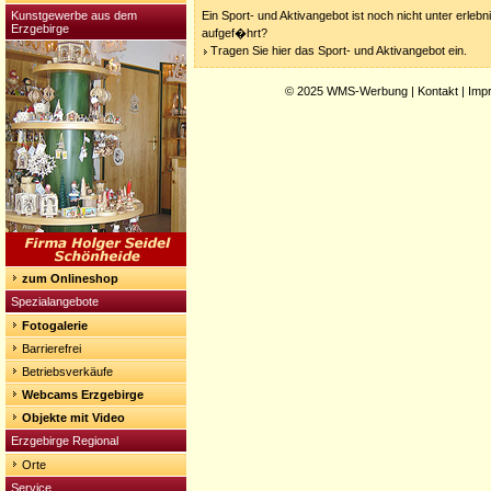
Kunstgewerbe aus dem
Ein Sport- und Aktivangebot ist noch nicht unter erleb
Erzgebirge
aufgef�hrt?
Tragen Sie hier das Sport- und Aktivangebot ein.
© 2025
WMS-Werbung
|
Kontakt
|
Imp
zum Onlineshop
Spezialangebote
Fotogalerie
Barrierefrei
Betriebsverkäufe
Webcams Erzgebirge
Objekte mit Video
Erzgebirge Regional
Orte
Service