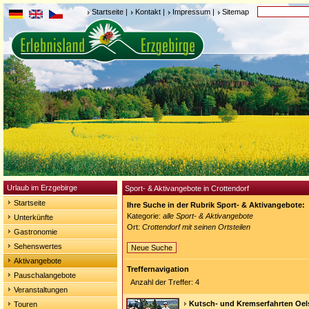
Startseite
|
Kontakt
|
Impressum
|
Sitemap
Urlaub im Erzgebirge
Sport- & Aktivangebote in Crottendorf
Startseite
Ihre Suche in der Rubrik Sport- & Aktivangebote:
Kategorie:
alle Sport- & Aktivangebote
Unterkünfte
Ort:
Crottendorf mit seinen Ortsteilen
Gastronomie
Sehenswertes
Neue Suche
Aktivangebote
Treffernavigation
Pauschalangebote
Anzahl der Treffer: 4
Veranstaltungen
Kutsch- und Kremserfahrten Oel
Touren