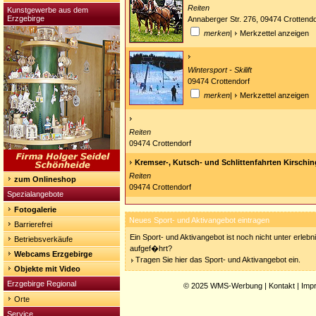
Reiten
Kunstgewerbe aus dem
Erzgebirge
Annaberger Str. 276, 09474 Crottendo
merken
|
Merkzettel anzeigen
Wintersport - Skilift
09474 Crottendorf
merken
|
Merkzettel anzeigen
Reiten
09474 Crottendorf
Kremser-, Kutsch- und Schlittenfahrten Kirschin
Reiten
zum Onlineshop
09474 Crottendorf
Spezialangebote
Fotogalerie
Neues Sport- und Aktivangebot eintragen
Barrierefrei
Ein Sport- und Aktivangebot ist noch nicht unter erleb
Betriebsverkäufe
aufgef�hrt?
Webcams Erzgebirge
Tragen Sie hier das Sport- und Aktivangebot ein.
Objekte mit Video
Erzgebirge Regional
© 2025
WMS-Werbung
|
Kontakt
|
Imp
Orte
Service