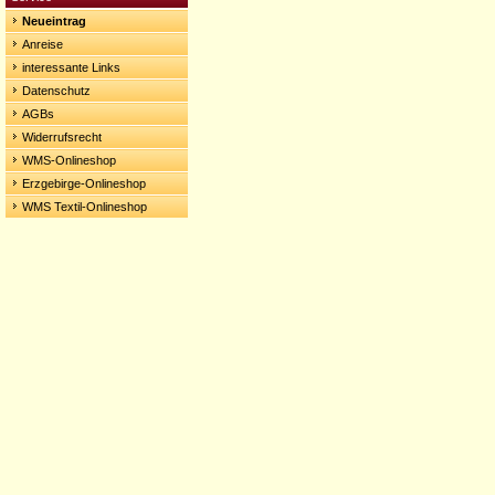
Neueintrag
Anreise
interessante Links
Datenschutz
AGBs
Widerrufsrecht
WMS-Onlineshop
Erzgebirge-Onlineshop
WMS Textil-Onlineshop