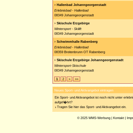
Hallenbad Johanngeorgenstadt
Erlebnisbad - Hallenbad
08349 Johanngeorgenstadt
Skischule Erzgebirge
Wintersport - Skilift
08349 Johanngeorgenstadt
Schwimmhalle Rabenberg
Erlebnisbad - Hallenbad
08359 Breitenbrunn OT Rabenberg
Skischule Erzgebirge Johanngeorgenstadt
Wintersport-Skischule
08349 Johanngeorgenstadt
1
2
>
>>
Neues Sport- und Aktivangebot eintragen
Ein Sport- und Aktivangebot ist noch nicht unter erleb
aufgef�hrt?
Tragen Sie hier das Sport- und Aktivangebot ein.
© 2025
WMS-Werbung
|
Kontakt
|
Imp