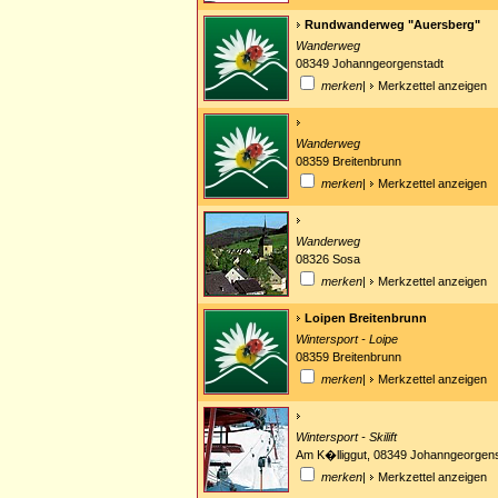
Rundwanderweg "Auersberg"
Wanderweg
08349 Johanngeorgenstadt
merken
|
Merkzettel anzeigen
Wanderweg
08359 Breitenbrunn
merken
|
Merkzettel anzeigen
Wanderweg
08326 Sosa
merken
|
Merkzettel anzeigen
Loipen Breitenbrunn
Wintersport - Loipe
08359 Breitenbrunn
merken
|
Merkzettel anzeigen
Wintersport - Skilift
Am K�lliggut, 08349 Johanngeorgens
merken
|
Merkzettel anzeigen