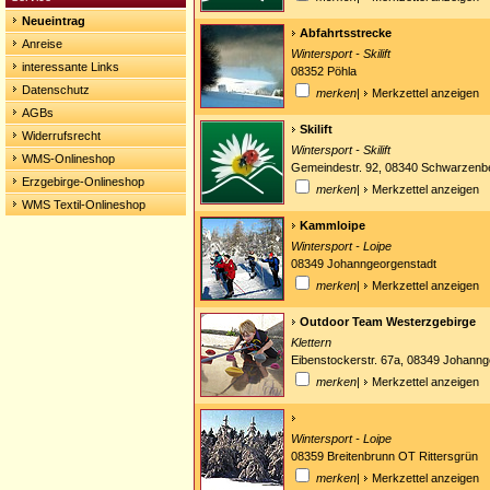
Neueintrag
Abfahrtsstrecke
Anreise
Wintersport - Skilift
interessante Links
08352 Pöhla
Datenschutz
merken
|
Merkzettel anzeigen
AGBs
Skilift
Widerrufsrecht
Wintersport - Skilift
WMS-Onlineshop
Gemeindestr. 92, 08340 Schwarzen
Erzgebirge-Onlineshop
merken
|
Merkzettel anzeigen
WMS Textil-Onlineshop
Kammloipe
Wintersport - Loipe
08349 Johanngeorgenstadt
merken
|
Merkzettel anzeigen
Outdoor Team Westerzgebirge
Klettern
Eibenstockerstr. 67a, 08349 Johanng
merken
|
Merkzettel anzeigen
Wintersport - Loipe
08359 Breitenbrunn OT Rittersgrün
merken
|
Merkzettel anzeigen