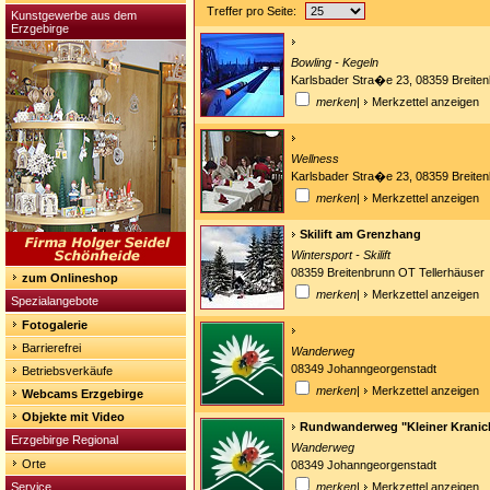
Treffer pro Seite:
Kunstgewerbe aus dem
Erzgebirge
Bowling - Kegeln
Karlsbader Stra�e 23, 08359 Breiten
merken
|
Merkzettel anzeigen
Wellness
Karlsbader Stra�e 23, 08359 Breiten
merken
|
Merkzettel anzeigen
Skilift am Grenzhang
Wintersport - Skilift
08359 Breitenbrunn OT Tellerhäuser
zum Onlineshop
merken
|
Merkzettel anzeigen
Spezialangebote
Fotogalerie
Barrierefrei
Wanderweg
08349 Johanngeorgenstadt
Betriebsverkäufe
merken
|
Merkzettel anzeigen
Webcams Erzgebirge
Objekte mit Video
Rundwanderweg "Kleiner Kranic
Erzgebirge Regional
Wanderweg
Orte
08349 Johanngeorgenstadt
Service
merken
|
Merkzettel anzeigen