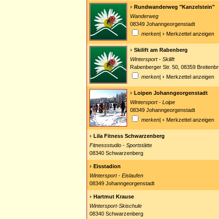
Rundwanderweg "Kanzelstein"
Wanderweg
08349 Johanngeorgenstadt
merken
|
Merkzettel anzeigen
Skilift am Rabenberg
Wintersport - Skilift
Rabenberger Str. 50, 08359 Breitenb
merken
|
Merkzettel anzeigen
Loipen Johanngeorgenstadt
Wintersport - Loipe
08349 Johanngeorgenstadt
merken
|
Merkzettel anzeigen
Lila Fitness Schwarzenberg
Fitnessstudio - Sportstätte
08340 Schwarzenberg
Eisstadion
Wintersport - Eislaufen
08349 Johanngeorgenstadt
Hartmut Krause
Wintersport-Skischule
08340 Schwarzenberg