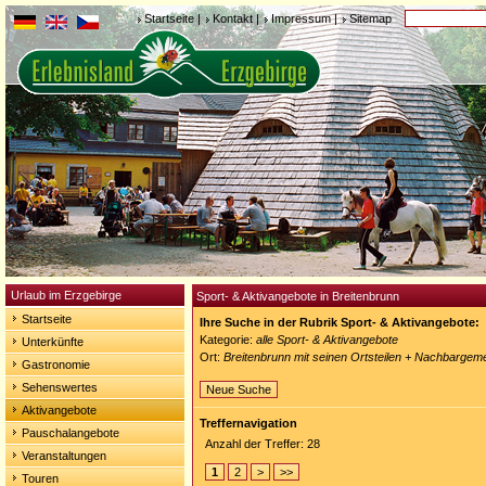
Startseite
|
Kontakt
|
Impressum
|
Sitemap
Urlaub im Erzgebirge
Sport- & Aktivangebote in Breitenbrunn
Startseite
Ihre Suche in der Rubrik Sport- & Aktivangebote:
Kategorie:
alle Sport- & Aktivangebote
Unterkünfte
Ort:
Breitenbrunn mit seinen Ortsteilen + Nachbargem
Gastronomie
Sehenswertes
Neue Suche
Aktivangebote
Treffernavigation
Pauschalangebote
Anzahl der Treffer: 28
Veranstaltungen
1
2
>
>>
Touren