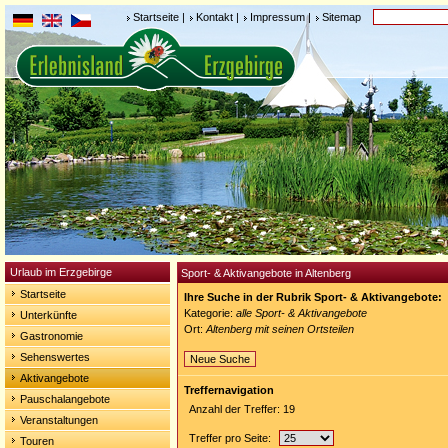
Startseite
|
Kontakt
|
Impressum
|
Sitemap
Urlaub im Erzgebirge
Sport- & Aktivangebote in Altenberg
Startseite
Ihre Suche in der Rubrik Sport- & Aktivangebote:
Kategorie:
alle Sport- & Aktivangebote
Unterkünfte
Ort:
Altenberg mit seinen Ortsteilen
Gastronomie
Sehenswertes
Neue Suche
Aktivangebote
Treffernavigation
Pauschalangebote
Anzahl der Treffer: 19
Veranstaltungen
Treffer pro Seite:
Touren