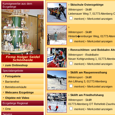
Kunstgewerbe aus dem
Skischule Osterzgebirge
Erzgebirge
Wintersport - Skilift
Liebenauer Weg 7, 01773 Altenberg 
merken
|
Merkzettel anzeigen
Wintersport - Skilift
Hinterb�renburger Weg, 01773 Alte
merken
|
Merkzettel anzeigen
Rennschlitten- und Bobbahn Al
Wintersport - Rodelbahn
Neuer Kohlgrundweg 1, 01773 Altenb
merken
|
Merkzettel anzeigen
zum Onlineshop
Spezialangebote
Skilift am Raupennesthang
Fotogalerie
Wintersport - Skilift
Am Lifthang 3, 01773 Altenberg
Barrierefrei
merken
|
Merkzettel anzeigen
Betriebsverkäufe
Webcams Erzgebirge
Skilift am Friedhofshang
Objekte mit Video
Wintersport - Skilift
Erzgebirge Regional
01773 Altenberg OT Rehefeld-Zaunh
Orte
merken
|
Merkzettel anzeigen
Service