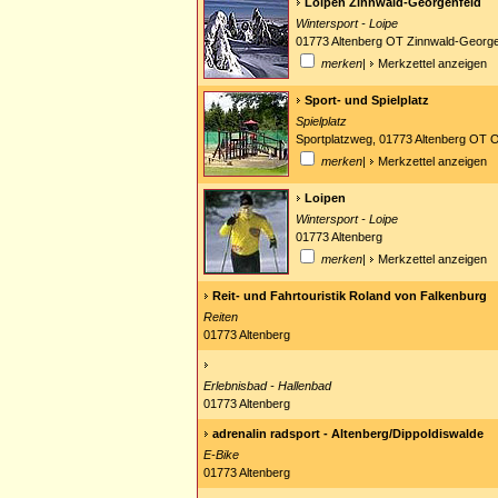
Loipen Zinnwald-Georgenfeld
Wintersport - Loipe
01773 Altenberg OT Zinnwald-George
merken
|
Merkzettel anzeigen
Sport- und Spielplatz
Spielplatz
Sportplatzweg, 01773 Altenberg OT 
merken
|
Merkzettel anzeigen
Loipen
Wintersport - Loipe
01773 Altenberg
merken
|
Merkzettel anzeigen
Reit- und Fahrtouristik Roland von Falkenburg
Reiten
01773 Altenberg
Erlebnisbad - Hallenbad
01773 Altenberg
adrenalin radsport - Altenberg/Dippoldiswalde
E-Bike
01773 Altenberg