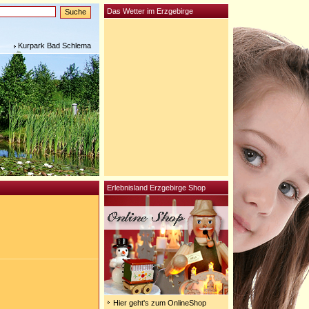
Das Wetter im Erzgebirge
Kurpark Bad Schlema
Erlebnisland Erzgebirge Shop
Hier geht's zum OnlineShop