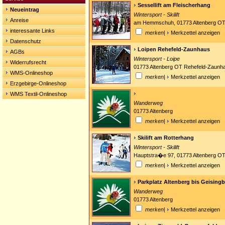
Sessellift am Fleischerhang
Neueintrag
Wintersport - Skilift
Anreise
am Hemmschuh, 01773 Altenberg OT
interessante Links
merken
|
Merkzettel anzeigen
Datenschutz
Loipen Rehefeld-Zaunhaus
AGBs
Wintersport - Loipe
Widerrufsrecht
01773 Altenberg OT Rehefeld-Zaunh
WMS-Onlineshop
merken
|
Merkzettel anzeigen
Erzgebirge-Onlineshop
WMS Textil-Onlineshop
Wanderweg
01773 Altenberg
merken
|
Merkzettel anzeigen
Skilift am Rotterhang
Wintersport - Skilift
Hauptstra�e 97, 01773 Altenberg OT
merken
|
Merkzettel anzeigen
Parkplatz Altenberg bis Geising
Wanderweg
01773 Altenberg
merken
|
Merkzettel anzeigen