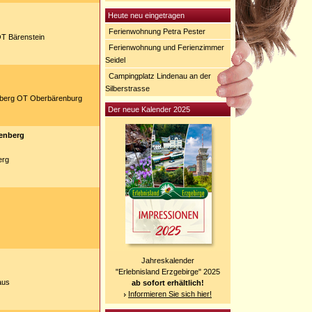
Heute neu eingetragen
Ferienwohnung Petra Pester
OT Bärenstein
Ferienwohnung und Ferienzimmer
Seidel
Campingplatz Lindenau an der
Silberstrasse
nberg OT Oberbärenburg
Der neue Kalender 2025
tenberg
erg
Jahreskalender
"Erlebnisland Erzgebirge" 2025
aus
ab sofort erhältlich!
Informieren Sie sich hier!