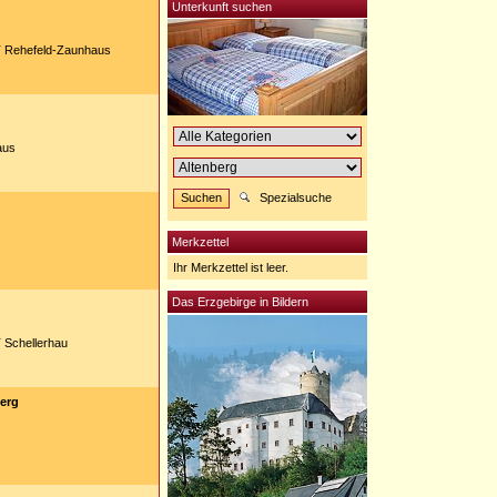
Unterkunft suchen
 Rehefeld-Zaunhaus
aus
Spezialsuche
Merkzettel
Ihr Merkzettel ist leer.
Das Erzgebirge in Bildern
 Schellerhau
berg