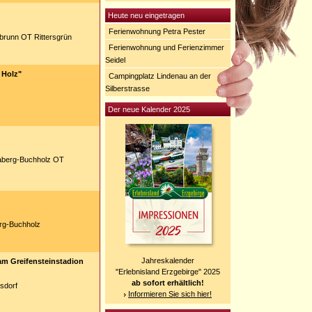
Heute neu eingetragen
Ferienwohnung Petra Pester
brunn OT Rittersgrün
Ferienwohnung und Ferienzimmer
Seidel
 Holz"
Campingplatz Lindenau an der
Silberstrasse
Der neue Kalender 2025
aberg-Buchholz OT
rg-Buchholz
Jahreskalender
am Greifensteinstadion
"Erlebnisland Erzgebirge" 2025
ab sofort erhältlich!
sdorf
Informieren Sie sich hier!