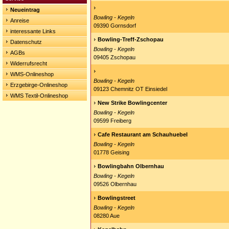
Neueintrag
Bowling - Kegeln
Anreise
09390 Gornsdorf
interessante Links
Bowling-Treff-Zschopau
Datenschutz
Bowling - Kegeln
AGBs
09405 Zschopau
Widerrufsrecht
WMS-Onlineshop
Bowling - Kegeln
Erzgebirge-Onlineshop
09123 Chemnitz OT Einsiedel
WMS Textil-Onlineshop
New Strike Bowlingcenter
Bowling - Kegeln
09599 Freiberg
Cafe Restaurant am Schauhuebel
Bowling - Kegeln
01778 Geising
Bowlingbahn Olbernhau
Bowling - Kegeln
09526 Olbernhau
Bowlingstreet
Bowling - Kegeln
08280 Aue