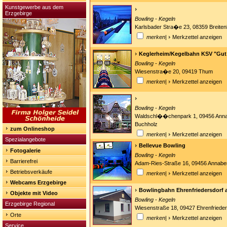
Kunstgewerbe aus dem
Erzgebirge
Bowling - Kegeln
Karlsbader Stra�e 23, 08359 Breiten
merken
|
Merkzettel anzeigen
Keglerheim/Kegelbahn KSV "Gut
Bowling - Kegeln
Wiesenstra�e 20, 09419 Thum
merken
|
Merkzettel anzeigen
Bowling - Kegeln
Waldschl��chenpark 1, 09456 Ann
Buchholz
zum Onlineshop
merken
|
Merkzettel anzeigen
Spezialangebote
Bellevue Bowling
Fotogalerie
Bowling - Kegeln
Barrierefrei
Adam-Ries-Straße 16, 09456 Annabe
Betriebsverkäufe
merken
|
Merkzettel anzeigen
Webcams Erzgebirge
Bowlingbahn Ehrenfriedersdorf 
Objekte mit Video
Bowling - Kegeln
Erzgebirge Regional
Wiesenstraße 18, 09427 Ehrenfrieder
Orte
merken
|
Merkzettel anzeigen
Service