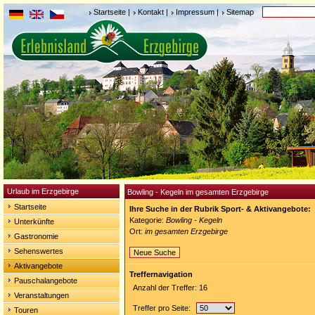
Startseite
|
Kontakt
|
Impressum
|
Sitemap
Urlaub im Erzgebirge
Bowling - Kegeln im gesamten Erzgebirge
Startseite
Ihre Suche in der Rubrik Sport- & Aktivangebote:
Kategorie:
Bowling - Kegeln
Unterkünfte
Ort:
im gesamten Erzgebirge
Gastronomie
Sehenswertes
Neue Suche
Aktivangebote
Treffernavigation
Pauschalangebote
Anzahl der Treffer: 16
Veranstaltungen
Treffer pro Seite:
Touren