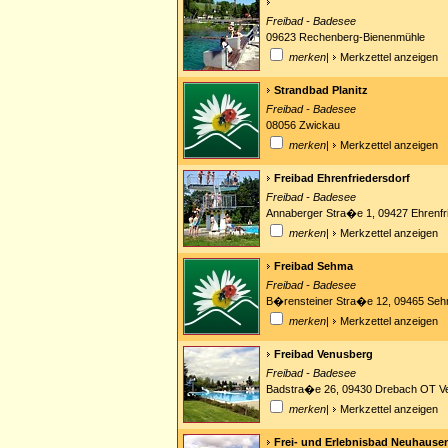
Freibad - Badesee
09623 Rechenberg-Bienenmühle
merken
|
Merkzettel anzeigen
Strandbad Planitz
Freibad - Badesee
08056 Zwickau
merken
|
Merkzettel anzeigen
Freibad Ehrenfriedersdorf
Freibad - Badesee
Annaberger Stra�e 1, 09427 Ehrenfr
merken
|
Merkzettel anzeigen
Freibad Sehma
Freibad - Badesee
B�rensteiner Stra�e 12, 09465 Se
merken
|
Merkzettel anzeigen
Freibad Venusberg
Freibad - Badesee
Badstra�e 26, 09430 Drebach OT V
merken
|
Merkzettel anzeigen
Frei- und Erlebnisbad Neuhause