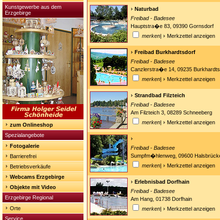
Kunstgewerbe aus dem
Naturbad
Erzgebirge
Freibad - Badesee
Hauptstra�e 83, 09390 Gornsdorf
merken
|
Merkzettel anzeigen
Freibad Burkhardtsdorf
Freibad - Badesee
Canzlerstra�e 14, 09235 Burkhardts
merken
|
Merkzettel anzeigen
Strandbad Filzteich
Freibad - Badesee
Am Filzteich 3, 08289 Schneeberg
merken
|
Merkzettel anzeigen
zum Onlineshop
Spezialangebote
Fotogalerie
Freibad - Badesee
Sumpfm�hlenweg, 09600 Halsbrücke
Barrierefrei
merken
|
Merkzettel anzeigen
Betriebsverkäufe
Webcams Erzgebirge
Erlebnisbad Dorfhain
Objekte mit Video
Freibad - Badesee
Erzgebirge Regional
Am Hang, 01738 Dorfhain
Orte
merken
|
Merkzettel anzeigen
Service