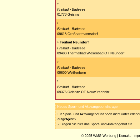
Freibad - Badesee
01778 Geising
Freibad - Badesee
09618 Großhartmannsdorf
Freibad Neundorf
Freibad - Badesee
09488 Thermalbad Wiesenbad OT Neundorf
Freibad - Badesee
09600 Weißenborn
Freibad - Badesee
09376 Oelsnitz OT Neuwürschnitz
Neues Sport- und Aktivangebot eintragen
Ein Sport- und Aktivangebot ist noch nicht unter erleb
aufgef�hrt?
Tragen Sie hier das Sport- und Aktivangebot ein.
© 2025
WMS-Werbung
|
Kontakt
|
Imp