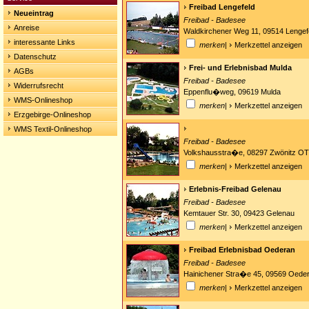
Freibad Lengefeld
Neueintrag
Freibad - Badesee
Anreise
Waldkirchener Weg 11, 09514 Lengef
interessante Links
merken
|
Merkzettel anzeigen
Datenschutz
Frei- und Erlebnisbad Mulda
AGBs
Freibad - Badesee
Widerrufsrecht
Eppenflu�weg, 09619 Mulda
WMS-Onlineshop
merken
|
Merkzettel anzeigen
Erzgebirge-Onlineshop
WMS Textil-Onlineshop
Freibad - Badesee
Volkshausstra�e, 08297 Zwönitz OT
merken
|
Merkzettel anzeigen
Erlebnis-Freibad Gelenau
Freibad - Badesee
Kemtauer Str. 30, 09423 Gelenau
merken
|
Merkzettel anzeigen
Freibad Erlebnisbad Oederan
Freibad - Badesee
Hainichener Stra�e 45, 09569 Oede
merken
|
Merkzettel anzeigen