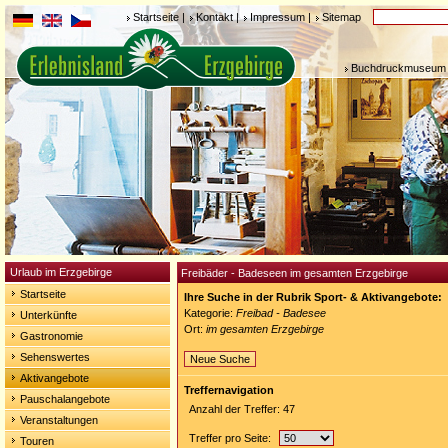
Startseite
|
Kontakt
|
Impressum
|
Sitemap
Buchdruckmuseum 
Urlaub im Erzgebirge
Freibäder - Badeseen im gesamten Erzgebirge
Startseite
Ihre Suche in der Rubrik Sport- & Aktivangebote:
Kategorie:
Freibad - Badesee
Unterkünfte
Ort:
im gesamten Erzgebirge
Gastronomie
Sehenswertes
Neue Suche
Aktivangebote
Treffernavigation
Pauschalangebote
Anzahl der Treffer: 47
Veranstaltungen
Treffer pro Seite:
Touren