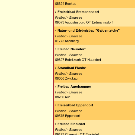
08324 Bockau
Freizeitbad Erdmannsdorf
Freibad - Badesee
09573 Augustusburg OT Erdmannsdorf
Natur- und Erlebnisbad "Galgenteiche"
Freibad - Badesee
01773 Altenberg
Freibad Naundorf
Freibad - Badesee
09627 Bobritzsch OT Naundorf
Strandbad Planitz
Freibad - Badesee
08056 Zwickau
Freibad Auerhammer
Freibad - Badesee
08280 Aue
Freizeitbad Eppendorf
Freibad - Badesee
09575 Eppendorf
Freibad Einsiedel
Freibad - Badesee
09123 Chemnitz OT Einsiedel