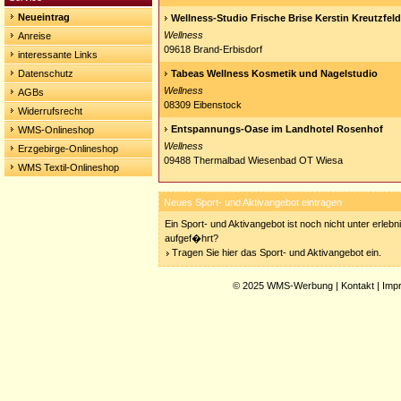
Neueintrag
Wellness-Studio Frische Brise Kerstin Kreutzfeld
Wellness
Anreise
09618 Brand-Erbisdorf
interessante Links
Datenschutz
Tabeas Wellness Kosmetik und Nagelstudio
Wellness
AGBs
08309 Eibenstock
Widerrufsrecht
Entspannungs-Oase im Landhotel Rosenhof
WMS-Onlineshop
Wellness
Erzgebirge-Onlineshop
09488 Thermalbad Wiesenbad OT Wiesa
WMS Textil-Onlineshop
Neues Sport- und Aktivangebot eintragen
Ein Sport- und Aktivangebot ist noch nicht unter erleb
aufgef�hrt?
Tragen Sie hier das Sport- und Aktivangebot ein.
© 2025
WMS-Werbung
|
Kontakt
|
Imp