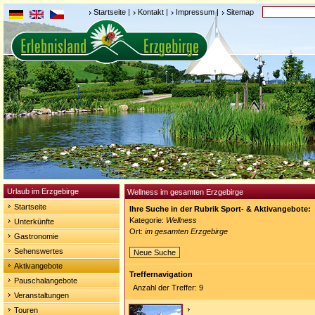
Startseite
|
Kontakt
|
Impressum
|
Sitemap
Urlaub im Erzgebirge
Wellness im gesamten Erzgebirge
Startseite
Ihre Suche in der Rubrik Sport- & Aktivangebote:
Kategorie:
Wellness
Unterkünfte
Ort:
im gesamten Erzgebirge
Gastronomie
Sehenswertes
Neue Suche
Aktivangebote
Treffernavigation
Pauschalangebote
Anzahl der Treffer: 9
Veranstaltungen
Touren