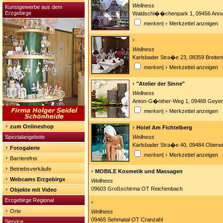
Wellness
Kunstgewerbe aus dem
Erzgebirge
Waldschl��chenpark 1, 09456 Anna
merken
|
Merkzettel anzeigen
Wellness
Karlsbader Stra�e 23, 08359 Breiten
merken
|
Merkzettel anzeigen
"Atelier der Sinne"
Wellness
Anton-G�nther-Weg 1, 09468 Geyer
merken
|
Merkzettel anzeigen
zum Onlineshop
Hotel Am Fichtelberg
Spezialangebote
Wellness
Karlsbader Stra�e 40, 09484 Oberwi
Fotogalerie
merken
|
Merkzettel anzeigen
Barrierefrei
Betriebsverkäufe
MOBILE Kosmetik und Massagen
Webcams Erzgebirge
Wellness
09603 Großschirma OT Reichenbach
Objekte mit Video
Erzgebirge Regional
Orte
Wellness
09465 Sehmatal OT Cranzahl
Service