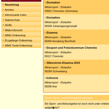
Eisstadion
Neueintrag
Wintersport - Eislaufen
Anreise
43001 Chomutov (Komotau)
interessante Links
Eisstadion
Datenschutz
Wintersport - Eislaufen
AGBs
08349 Johanngeorgenstadt
Widerrufsrecht
Eisarena
WMS-Onlineshop
Wintersport - Eislaufen
Erzgebirge-Onlineshop
09456 Annaberg-Buchholz
WMS Textil-Onlineshop
Eissport und Freizeitzentrum Chemnitz
Wintersport - Eislaufen
09117 Chemnitz
Silberstrom-Eisarena 2019
Wintersport - Eislaufen
08289 Schneeberg
Icehouse
Wintersport - Eislaufen
08280 Aue
Neues Sport- und Aktivangebot eintragen
Ein Sport- und Aktivangebot ist noch nicht unter erleb
aufgef�hrt?