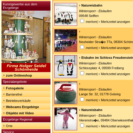
Kunstgewerbe aus dem
Natureisbahn
Erzgebirge
Wintersport - Eislaufen
09548 Seiffen
merken
|
Merkzettel anzeigen
Wintersport - Eislaufen
Neuheider Stra�e 77a, 08304 Schön
merken
|
Merkzettel anzeigen
Eisbahn im Schloss Freudenstei
Wintersport - Eislaufen
Schlossplatz 4, 09599 Freiberg
merken
|
Merkzettel anzeigen
zum Onlineshop
Spezialangebote
Fotogalerie
Wintersport - Eislaufen
Lange Str. 32, 01778 Geising
Barrierefrei
merken
|
Merkzettel anzeigen
Betriebsverkäufe
Webcams Erzgebirge
Natureisbahn
Objekte mit Video
Wintersport - Eislaufen
Erzgebirge Regional
Vierenstra�e, 09484 Oberwiesenthal
Orte
merken
|
Merkzettel anzeigen
Service