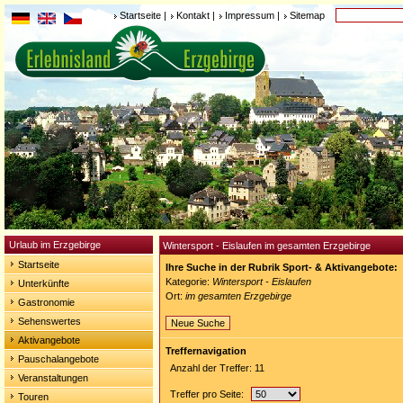
Startseite
|
Kontakt
|
Impressum
|
Sitemap
Urlaub im Erzgebirge
Wintersport - Eislaufen im gesamten Erzgebirge
Startseite
Ihre Suche in der Rubrik Sport- & Aktivangebote:
Kategorie:
Wintersport - Eislaufen
Unterkünfte
Ort:
im gesamten Erzgebirge
Gastronomie
Sehenswertes
Neue Suche
Aktivangebote
Treffernavigation
Pauschalangebote
Anzahl der Treffer: 11
Veranstaltungen
Treffer pro Seite:
Touren