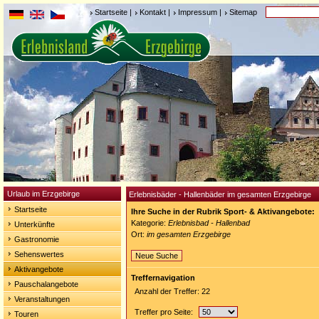
Startseite
|
Kontakt
|
Impressum
|
Sitemap
Urlaub im Erzgebirge
Erlebnisbäder - Hallenbäder im gesamten Erzgebirge
Startseite
Ihre Suche in der Rubrik Sport- & Aktivangebote:
Kategorie:
Erlebnisbad - Hallenbad
Unterkünfte
Ort:
im gesamten Erzgebirge
Gastronomie
Sehenswertes
Neue Suche
Aktivangebote
Treffernavigation
Pauschalangebote
Anzahl der Treffer: 22
Veranstaltungen
Treffer pro Seite:
Touren