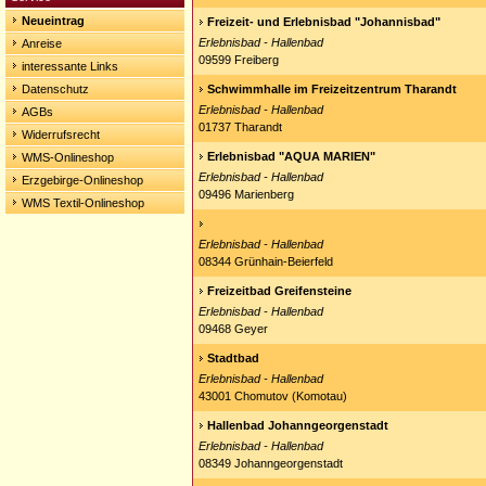
Neueintrag
Freizeit- und Erlebnisbad "Johannisbad"
Erlebnisbad - Hallenbad
Anreise
09599 Freiberg
interessante Links
Datenschutz
Schwimmhalle im Freizeitzentrum Tharandt
Erlebnisbad - Hallenbad
AGBs
01737 Tharandt
Widerrufsrecht
Erlebnisbad "AQUA MARIEN"
WMS-Onlineshop
Erlebnisbad - Hallenbad
Erzgebirge-Onlineshop
09496 Marienberg
WMS Textil-Onlineshop
Erlebnisbad - Hallenbad
08344 Grünhain-Beierfeld
Freizeitbad Greifensteine
Erlebnisbad - Hallenbad
09468 Geyer
Stadtbad
Erlebnisbad - Hallenbad
43001 Chomutov (Komotau)
Hallenbad Johanngeorgenstadt
Erlebnisbad - Hallenbad
08349 Johanngeorgenstadt