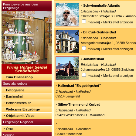
Kunstgewerbe aus dem
Schwimmhalle Atlantis
Erzgebirge
Erlebnisbad - Hallenbad
Chemnitzer Stra�e 30, 09456 Annab
merken
|
Merkzettel anzeigen
Dr. Curt-Geitner-Bad
Erlebnisbad - Hallenbad
Amtsgerichtsstra�e 1, 08289 Schne
merken
|
Merkzettel anzeigen
Johannisbad
Erlebnisbad - Hallenbad
Johannisstra�e 16, 08056 Zwickau
merken
|
Merkzettel anzeigen
zum Onlineshop
Spezialangebote
Hallenbad "Erzgebirgshof"
Fotogalerie
Erlebnisbad - Hallenbad
09514 Lengefeld
Barrierefrei
Betriebsverkäufe
Silber-Therme und Kurbad
Webcams Erzgebirge
Erlebnisbad - Hallenbad
09429 Wolkenstein OT Warmbad
Objekte mit Video
Erzgebirge Regional
Orte
Erlebnisbad - Hallenbad
08309 Eibenstock
Service