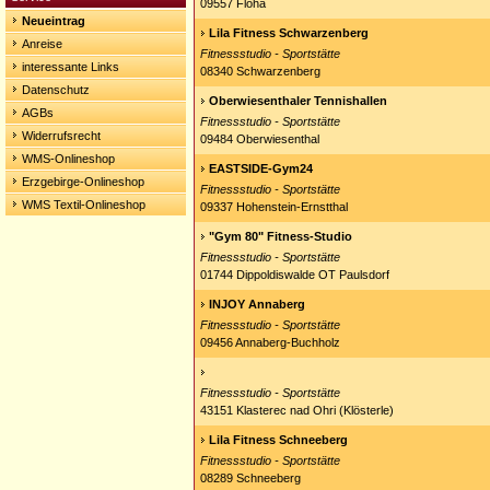
09557 Flöha
Neueintrag
Lila Fitness Schwarzenberg
Anreise
Fitnessstudio - Sportstätte
interessante Links
08340 Schwarzenberg
Datenschutz
Oberwiesenthaler Tennishallen
AGBs
Fitnessstudio - Sportstätte
Widerrufsrecht
09484 Oberwiesenthal
WMS-Onlineshop
EASTSIDE-Gym24
Erzgebirge-Onlineshop
Fitnessstudio - Sportstätte
WMS Textil-Onlineshop
09337 Hohenstein-Ernstthal
"Gym 80" Fitness-Studio
Fitnessstudio - Sportstätte
01744 Dippoldiswalde OT Paulsdorf
INJOY Annaberg
Fitnessstudio - Sportstätte
09456 Annaberg-Buchholz
Fitnessstudio - Sportstätte
43151 Klasterec nad Ohri (Klösterle)
Lila Fitness Schneeberg
Fitnessstudio - Sportstätte
08289 Schneeberg