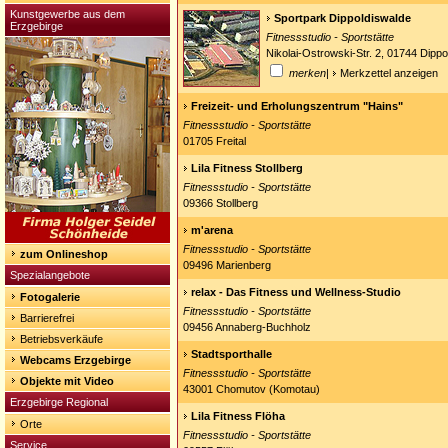
Kunstgewerbe aus dem
Sportpark Dippoldiswalde
Erzgebirge
Fitnessstudio - Sportstätte
Nikolai-Ostrowski-Str. 2, 01744 Dippo
merken
|
Merkzettel anzeigen
Freizeit- und Erholungszentrum "Hains"
Fitnessstudio - Sportstätte
01705 Freital
Lila Fitness Stollberg
Fitnessstudio - Sportstätte
09366 Stollberg
m'arena
Fitnessstudio - Sportstätte
zum Onlineshop
09496 Marienberg
Spezialangebote
relax - Das Fitness und Wellness-Studio
Fotogalerie
Fitnessstudio - Sportstätte
Barrierefrei
09456 Annaberg-Buchholz
Betriebsverkäufe
Stadtsporthalle
Webcams Erzgebirge
Fitnessstudio - Sportstätte
Objekte mit Video
43001 Chomutov (Komotau)
Erzgebirge Regional
Lila Fitness Flöha
Orte
Fitnessstudio - Sportstätte
Service