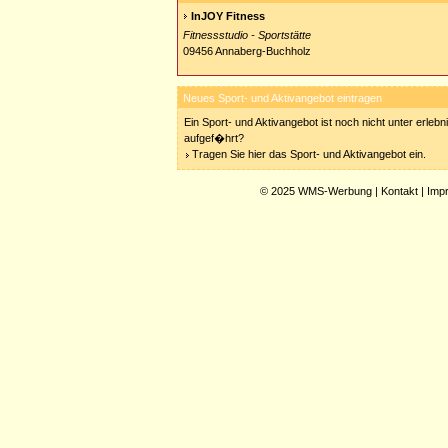
InJOY Fitness
Fitnessstudio - Sportstätte
09456 Annaberg-Buchholz
Neues Sport- und Aktivangebot eintragen
Ein Sport- und Aktivangebot ist noch nicht unter erleb
aufgef�hrt?
Tragen Sie hier das Sport- und Aktivangebot ein.
© 2025
WMS-Werbung
|
Kontakt
|
Imp