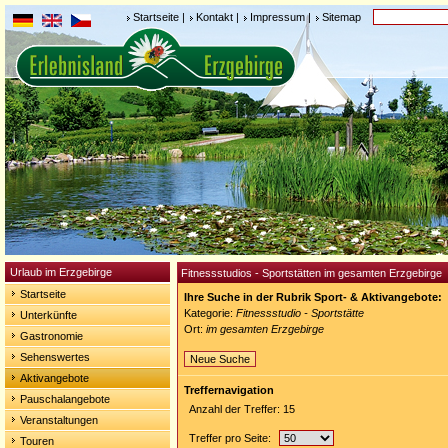
Startseite
|
Kontakt
|
Impressum
|
Sitemap
Urlaub im Erzgebirge
Fitnessstudios - Sportstätten im gesamten Erzgebirge
Startseite
Ihre Suche in der Rubrik Sport- & Aktivangebote:
Kategorie:
Fitnessstudio - Sportstätte
Unterkünfte
Ort:
im gesamten Erzgebirge
Gastronomie
Sehenswertes
Neue Suche
Aktivangebote
Treffernavigation
Pauschalangebote
Anzahl der Treffer: 15
Veranstaltungen
Treffer pro Seite:
Touren