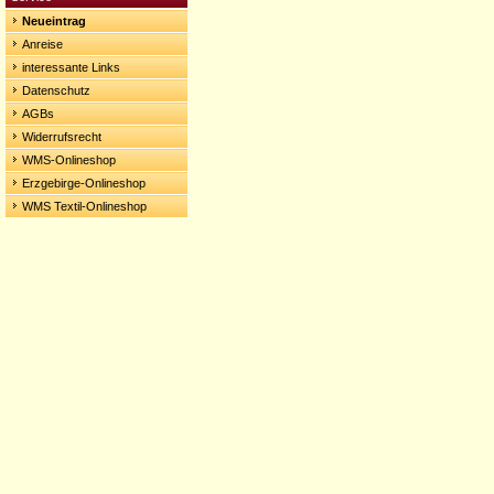
Neueintrag
Anreise
interessante Links
Datenschutz
AGBs
Widerrufsrecht
WMS-Onlineshop
Erzgebirge-Onlineshop
WMS Textil-Onlineshop