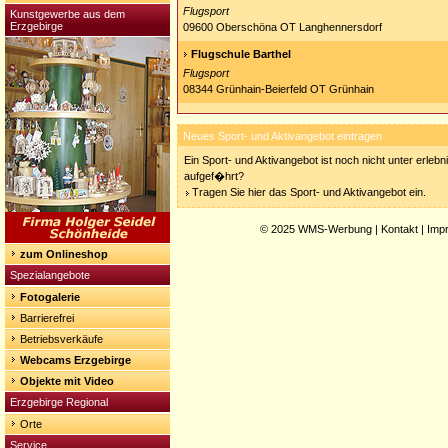
Flugsport
Kunstgewerbe aus dem
Erzgebirge
09600 Oberschöna OT Langhennersdorf
Flugschule Barthel
Flugsport
08344 Grünhain-Beierfeld OT Grünhain
Neues Sport- und Aktivangebot eintragen
Ein Sport- und Aktivangebot ist noch nicht unter erleb
aufgef�hrt?
Tragen Sie hier das Sport- und Aktivangebot ein.
© 2025
WMS-Werbung
|
Kontakt
|
Imp
zum Onlineshop
Spezialangebote
Fotogalerie
Barrierefrei
Betriebsverkäufe
Webcams Erzgebirge
Objekte mit Video
Erzgebirge Regional
Orte
Service