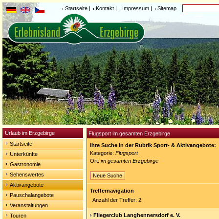
Startseite
|
Kontakt
|
Impressum
|
Sitemap
Urlaub im Erzgebirge
Flugsport im gesamten Erzgebirge
Startseite
Ihre Suche in der Rubrik Sport- & Aktivangebote:
Kategorie:
Flugsport
Unterkünfte
Ort:
im gesamten Erzgebirge
Gastronomie
Sehenswertes
Neue Suche
Aktivangebote
Treffernavigation
Pauschalangebote
Anzahl der Treffer: 2
Veranstaltungen
Fliegerclub Langhennersdorf e. V.
Touren