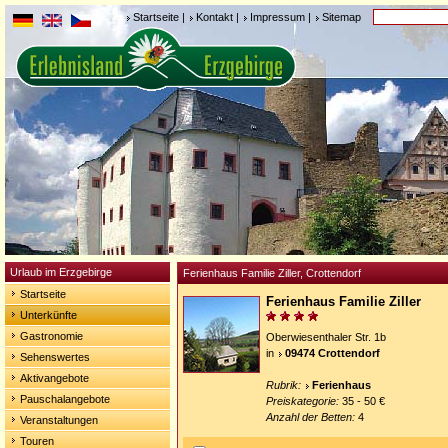
Startseite
|
Kontakt
|
Impressum
|
Sitemap
Urlaub im Erzgebirge
Ferienhaus Familie Ziller, Crottendorf
Startseite
Ferienhaus Familie Ziller
Unterkünfte
Gastronomie
Oberwiesenthaler Str. 1b
in
09474 Crottendorf
Sehenswertes
Aktivangebote
Rubrik:
Ferienhaus
Pauschalangebote
Preiskategorie:
35 - 50 €
Anzahl der Betten:
4
Veranstaltungen
Touren