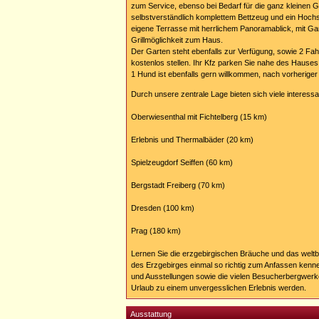
zum Service, ebenso bei Bedarf für die ganz kleinen Gä
selbstverständlich komplettem Bettzeug und ein Hochs
eigene Terrasse mit herrlichem Panoramablick, mit G
Grillmöglichkeit zum Haus.
Der Garten steht ebenfalls zur Verfügung, sowie 2 Fah
kostenlos stellen. Ihr Kfz parken Sie nahe des Hauses
1 Hund ist ebenfalls gern willkommen, nach vorherige
Durch unsere zentrale Lage bieten sich viele interess
Oberwiesenthal mit Fichtelberg (15 km)
Erlebnis und Thermalbäder (20 km)
Spielzeugdorf Seiffen (60 km)
Bergstadt Freiberg (70 km)
Dresden (100 km)
Prag (180 km)
Lernen Sie die erzgebirgischen Bräuche und das welt
des Erzgebirges einmal so richtig zum Anfassen ken
und Ausstellungen sowie die vielen Besucherbergwerke
Urlaub zu einem unvergesslichen Erlebnis werden.
Ausstattung