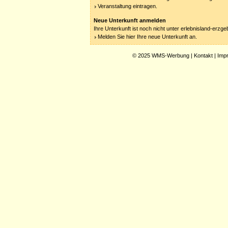
Veranstaltung eintragen.
Neue Unterkunft anmelden
Ihre Unterkunft ist noch nicht unter erlebnisland-erzg
Melden Sie hier Ihre neue Unterkunft an.
© 2025
WMS-Werbung
|
Kontakt
|
Imp