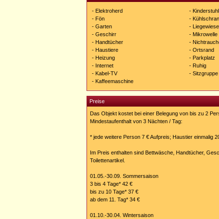
- Elektroherd
- Kinderstuhl
- Fön
- Kühlschra
- Garten
- Liegewiese
- Geschirr
- Mikrowelle
- Handtücher
- Nichtrauch
- Haustiere
- Ortsrand
- Heizung
- Parkplatz
- Internet
- Ruhig
- Kabel-TV
- Sitzgruppe
- Kaffeemaschine
Preise
Das Objekt kostet bei einer Belegung von bis zu 2 Pe
Mindestaufenthalt von 3 Nächten / Tag:
* jede weitere Person 7 € Aufpreis; Haustier einmalig 20
Im Preis enthalten sind Bettwäsche, Handtücher, Gesc
Toilettenartikel.
01.05.-30.09. Sommersaison
3 bis 4 Tage* 42 €
bis zu 10 Tage* 37 €
ab dem 11. Tag* 34 €
01.10.-30.04. Wintersaison