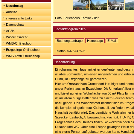
Neueintrag
Anreise
Foto: Ferienhaus Familie Ziller
interessante Links
Datenschutz
Kontaktmöglichkeiten
AGBs
Widerrufsrecht
Buchungsanfrage
Homepage
E-Mail
WMS-Onlineshop
Homepage:
https://www.ferienhaus-
Erzgebirge-Onlineshop
Telefon: 0373447525
ziller.de
WMS Textil-Onlineshop
Beschreibung
Ein charmantes Haus, mit einer gepflegten und gesch
ist alles vorhanden, um einen angenehmen und erholsa
Hund, im Erzgebirge zu garantieren.
Hier am Ortsrand von Crottendorf in ruhiger und son
unser Ferienhaus im Erzgebirge. Die Unterkunft liegt
und bietet auf einer Wohnfläche von 60 m² Platz für 
ist mit allem ausgestattet, was zu einem Ferienaufentha
dazu gehört! Das Wohnzimmer befindet sich im Erdge
die komplett eingerichtete Küchenzeile zu finden, wo a
Haushalt benötigt wird. Das gemütliche Wohnzimmer ist
Sitzecke, Esstisch, Anbauwand mit Flachbild HD-TV,
Erdgeschoss des Hauses finden Sie weiterhin noch eine
Dusche und WC. Über eine Treppe gelangen Sie in den
eine vierte Person auf gebettet werden kann. Handtü