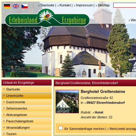
Startseite
|
Kontakt
|
Impressum
|
Sitemap
Weh
Urlaub im Erzgebirge
Berghotel Greifensteine, Ehrenfriedersdorf
Startseite
Berghotel Greifensteine
Unterkünfte
Greifensteinstraße 42
Gastronomie
in
09427 Ehrenfriedersdorf
Sehenswertes
Rubrik:
Hotel
Aktivangebote
Anzahl der Betten:
22
Pauschalangebote
Veranstaltungen
für Sammelanfrage merken
|
Merkzettel anzei
Touren