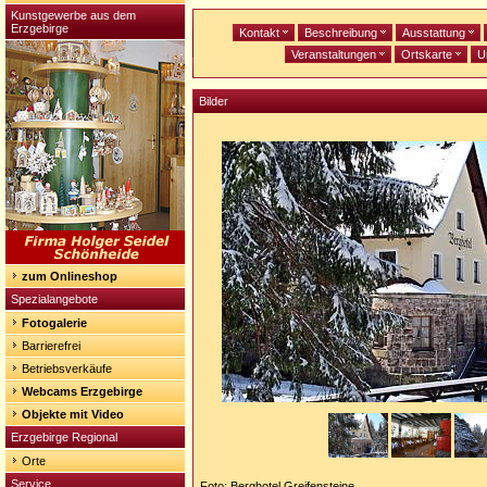
Kunstgewerbe aus dem
Erzgebirge
Kontakt
Beschreibung
Ausstattung
Veranstaltungen
Ortskarte
U
Bilder
zum Onlineshop
Spezialangebote
Fotogalerie
Barrierefrei
Betriebsverkäufe
Webcams Erzgebirge
Objekte mit Video
Erzgebirge Regional
Orte
Service
Foto: Berghotel Greifensteine