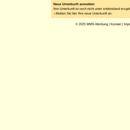
Neue Unterkunft anmelden
Ihre Unterkunft ist noch nicht unter erlebnisland-erzg
Melden Sie hier Ihre neue Unterkunft an.
© 2025
WMS-Werbung
|
Kontakt
|
Imp