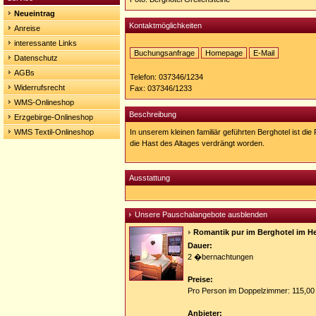
Neueintrag
Kontaktmöglichkeiten
Anreise
interessante Links
Buchungsanfrage
Homepage
E-Mail
Datenschutz
Homepage:
AGBs
http://www.berghotel-
Telefon: 037346/1234
greifensteine.de
Widerrufsrecht
Fax: 037346/1233
WMS-Onlineshop
Beschreibung
Erzgebirge-Onlineshop
WMS Textil-Onlineshop
In unserem kleinen familiär geführten Berghotel ist di
die Hast des Altages verdrängt worden.
Ausstattung
Unsere Pauschalangebote ausblenden
Romantik pur im Berghotel im H
Dauer:
2 �bernachtungen
Preise:
Pro Person im Doppelzimmer: 115,00
Anbieter: