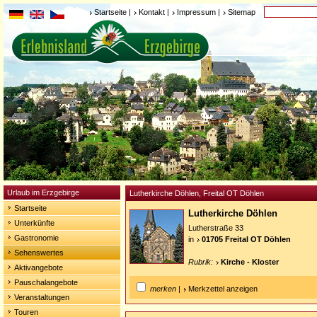
Startseite
|
Kontakt
|
Impressum
|
Sitemap
Urlaub im Erzgebirge
Lutherkirche Döhlen, Freital OT Döhlen
Startseite
Lutherkirche Döhlen
Unterkünfte
Lutherstraße 33
Gastronomie
in
01705 Freital OT Döhlen
Sehenswertes
Rubrik:
Kirche - Kloster
Aktivangebote
Pauschalangebote
merken
|
Merkzettel anzeigen
Veranstaltungen
Touren