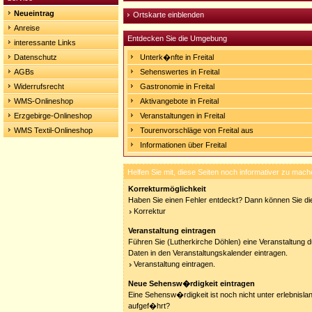
Neueintrag
Ortskarte einblenden
Anreise
Entdecken Sie die Umgebung
interessante Links
Datenschutz
Unterk�nfte in Freital
AGBs
Sehenswertes in Freital
Widerrufsrecht
Gastronomie in Freital
WMS-Onlineshop
Aktivangebote in Freital
Erzgebirge-Onlineshop
Veranstaltungen in Freital
WMS Textil-Onlineshop
Tourenvorschläge von Freital aus
Informationen über Freital
Helfen Sie mit, diese Seiten noch informativer zu mach
Korrekturmöglichkeit
Haben Sie einen Fehler entdeckt? Dann können Sie die
Korrektur
Veranstaltung eintragen
Führen Sie (Lutherkirche Döhlen) eine Veranstaltung d
Daten in den Veranstaltungskalender eintragen.
Veranstaltung eintragen.
Neue Sehensw�rdigkeit eintragen
Eine Sehensw�rdigkeit ist noch nicht unter erlebnisla
aufgef�hrt?