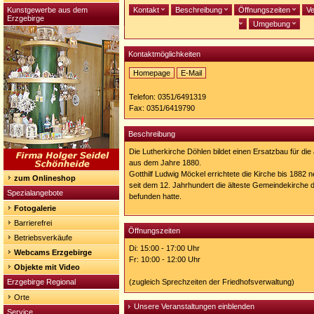
Kunstgewerbe aus dem
Kontakt
Beschreibung
Öffnungszeiten
Ve
Erzgebirge
Umgebung
Kontaktmöglichkeiten
Homepage
E-Mail
Homepage:
http://www.kirchspiel-
Telefon: 0351/6491319
freital.de/doehlen/
Fax: 0351/6419790
Beschreibung
Die Lutherkirche Döhlen bildet einen Ersatzbau für di
aus dem Jahre 1880.
Gotthilf Ludwig Möckel errichtete die Kirche bis 1882 n
zum Onlineshop
seit dem 12. Jahrhundert die älteste Gemeindekirch
Spezialangebote
befunden hatte.
Fotogalerie
Barrierefrei
Öffnungszeiten
Betriebsverkäufe
Di: 15:00 - 17:00 Uhr
Webcams Erzgebirge
Fr: 10:00 - 12:00 Uhr
Objekte mit Video
Erzgebirge Regional
(zugleich Sprechzeiten der Friedhofsverwaltung)
Orte
Unsere Veranstaltungen einblenden
Service