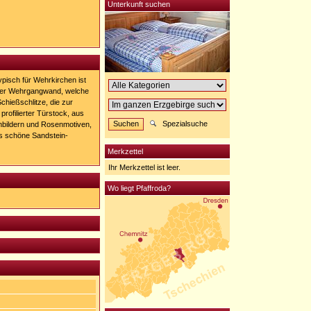
Unterkunft suchen
ypisch für Wehrkirchen ist
 der Wehrgangwand, welche
hießschlitze, die zur
profilierter Türstock, aus
Spezialsuche
nbildern und Rosenmotiven,
s schöne Sandstein-
Merkzettel
Ihr Merkzettel ist leer.
Wo liegt Pfaffroda?