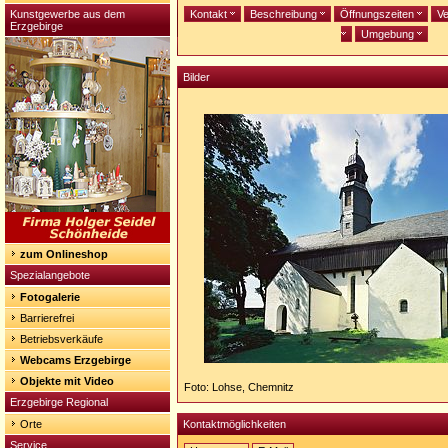
Kunstgewerbe aus dem
Kontakt
Beschreibung
Öffnungszeiten
Ve
Erzgebirge
Umgebung
Bilder
zum Onlineshop
Spezialangebote
Fotogalerie
Barrierefrei
Betriebsverkäufe
Webcams Erzgebirge
Objekte mit Video
Foto: Lohse, Chemnitz
Erzgebirge Regional
Orte
Kontaktmöglichkeiten
Service