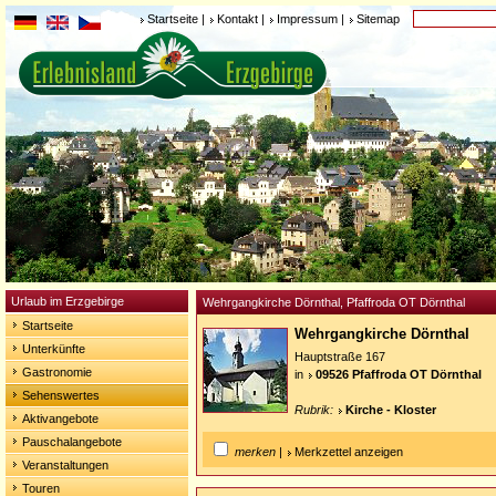
Startseite
|
Kontakt
|
Impressum
|
Sitemap
Urlaub im Erzgebirge
Wehrgangkirche Dörnthal, Pfaffroda OT Dörnthal
Startseite
Wehrgangkirche Dörnthal
Unterkünfte
Hauptstraße 167
Gastronomie
in
09526 Pfaffroda OT Dörnthal
Sehenswertes
Rubrik:
Kirche - Kloster
Aktivangebote
Pauschalangebote
merken
|
Merkzettel anzeigen
Veranstaltungen
Touren