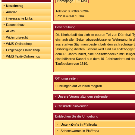
Homepage
E-Mail
Neueintrag
Homepage:
http://www.pfaffroda.de/
Telefon: 037360 / 6204
Anreise
Fax: 037360 / 6204
interessante Links
Datenschutz
Beschreibung
AGBs
Die Kirche befindet sich im oberen Teil von Dörnthal. T
Widerrufsrecht
ein nach allen Seiten abgeschlossener Wehrgang. In
WMS-Onlineshop
aus starken Stämmen besteht befinden sich schräge Sc
Verteidigung dienten. Sehenswert sind ein spitzbögiger 
Erzgebirge-Onlineshop
dem 13. Jahrhundert, eine Kassettendecke mit Heilige
WMS Textil-Onlineshop
eine hölzerne Kanzel aus dem 16. Jahrhundert und da
Taufbecken von 1610.
Öffnungszeiten
Führungen auf Wunsch möglich.
Unsere Veranstaltungen einblenden
Ortskarte einblenden
Entdecken Sie die Umgebung
Unterk�nfte in Pfaffroda
Sehenswertes in Pfaffroda