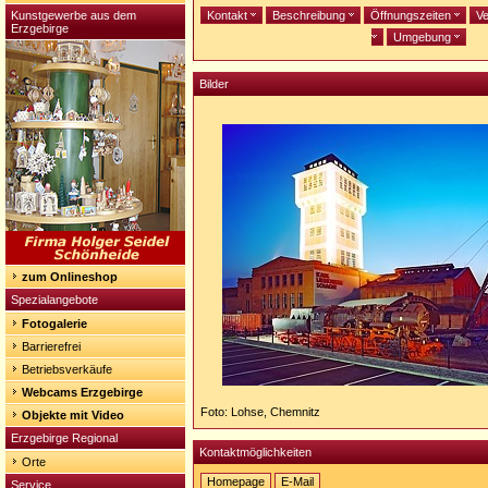
Kunstgewerbe aus dem
Kontakt
Beschreibung
Öffnungszeiten
Ve
Erzgebirge
Umgebung
Bilder
zum Onlineshop
Spezialangebote
Fotogalerie
Barrierefrei
Betriebsverkäufe
Webcams Erzgebirge
Foto: Lohse, Chemnitz
Objekte mit Video
Erzgebirge Regional
Kontaktmöglichkeiten
Orte
Homepage
E-Mail
Service