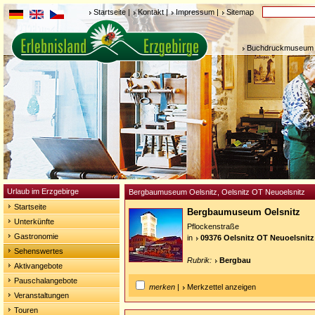
Startseite
|
Kontakt
|
Impressum
|
Sitemap
Buchdruckmuseum 
Urlaub im Erzgebirge
Bergbaumuseum Oelsnitz, Oelsnitz OT Neuoelsnitz
Startseite
Bergbaumuseum Oelsnitz
Unterkünfte
Pflockenstraße
Gastronomie
in
09376 Oelsnitz OT Neuoelsnitz
Sehenswertes
Rubrik:
Bergbau
Aktivangebote
Pauschalangebote
merken
|
Merkzettel anzeigen
Veranstaltungen
Touren