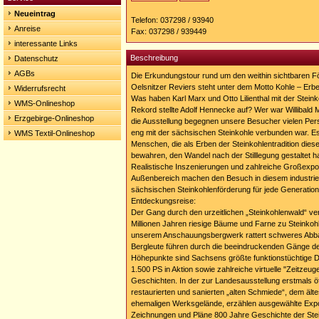
Homepage:
Neueintrag
https://http://www.bergbaumuseum-
Telefon: 037298 / 93940
oelsnitz.de
Anreise
Fax: 037298 / 939449
interessante Links
Beschreibung
Datenschutz
AGBs
Die Erkundungstour rund um den weithin sichtbaren F
Oelsnitzer Reviers steht unter dem Motto Kohle – Erb
Widerrufsrecht
Was haben Karl Marx und Otto Lilienthal mit der Stein
WMS-Onlineshop
Rekord stellte Adolf Hennecke auf? Wer war Willibald
Erzgebirge-Onlineshop
die Ausstellung begegnen unsere Besucher vielen Per
eng mit der sächsischen Steinkohle verbunden war. Es
WMS Textil-Onlineshop
Menschen, die als Erben der Steinkohlentradition dies
bewahren, den Wandel nach der Stilllegung gestaltet h
Realistische Inszenierungen und zahlreiche Großexpo
Außenbereich machen den Besuch in diesem industriel
sächsischen Steinkohlenförderung für jede Generation
Entdeckungsreise:
Der Gang durch den urzeitlichen „Steinkohlenwald“ verm
Millionen Jahren riesige Bäume und Farne zu Steinkoh
unserem Anschauungsbergwerk rattert schweres Abba
Bergleute führen durch die beeindruckenden Gänge d
Höhepunkte sind Sachsens größte funktionstüchtige 
1.500 PS in Aktion sowie zahlreiche virtuelle "Zeitzeu
Geschichten. In der zur Landesausstellung erstmals öf
restaurierten und sanierten „alten Schmiede“, dem äl
ehemaligen Werksgelände, erzählen ausgewählte Expo
Zeichnungen und Pläne 800 Jahre Geschichte der Ste