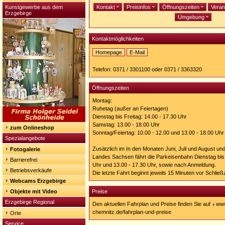
Kunstgewerbe aus dem
Kontakt
Preisinfos
Öffnungszeiten
Veran
Erzgebirge
Umgebung
Kontaktmöglichkeiten
Homepage
E-Mail
Homepage:
http://www.parkeisenbahn-
Telefon: 0371 / 3301100 oder 0371 / 3363320
chemnitz.de/
Öffnungszeiten
Montag:
Ruhetag (außer an Feiertagen)
Dienstag bis Freitag: 14.00 - 17.30 Uhr
Samstag: 13.00 - 18.00 Uhr
zum Onlineshop
Sonntag/Feiertag: 10.00 - 12.00 und 13.00 - 18.00 Uhr
Spezialangebote
Zusätzlich im In den Monaten Juni, Juli und August und
Fotogalerie
Landes Sachsen fährt die Parkeisenbahn Dienstag bis 
Barrierefrei
Uhr und 13.00 - 17.30 Uhr, sowie nach Anmeldung.
Betriebsverkäufe
Die letzte Fahrt beginnt jeweils 15 Minuten vor Schließz
Webcams Erzgebirge
Objekte mit Video
Preise
Erzgebirge Regional
Den aktuellen Fahrplan und Preise finden Sie auf
www
chemnitz.de/fahrplan-und-preise
Orte
Service