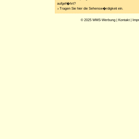
aufgef�hrt?
Tragen Sie hier die Sehensw�rdigkeit ein.
© 2025
WMS-Werbung
|
Kontakt
|
Imp