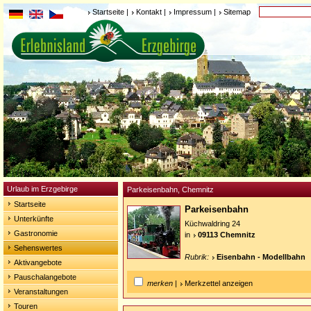
Startseite
|
Kontakt
|
Impressum
|
Sitemap
Urlaub im Erzgebirge
Parkeisenbahn, Chemnitz
Startseite
Parkeisenbahn
Unterkünfte
Küchwaldring 24
Gastronomie
in
09113 Chemnitz
Sehenswertes
Rubrik:
Eisenbahn - Modellbahn
Aktivangebote
Pauschalangebote
merken
|
Merkzettel anzeigen
Veranstaltungen
Touren