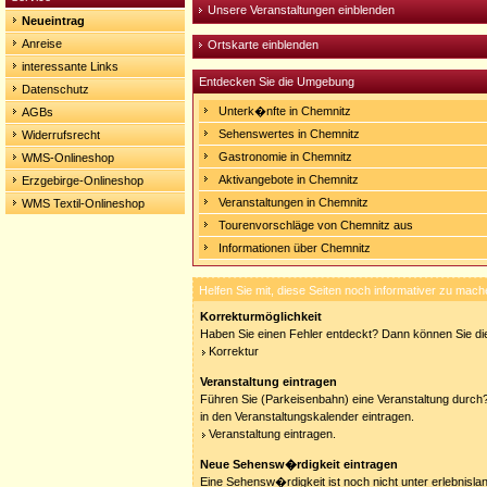
Unsere Veranstaltungen einblenden
Neueintrag
Anreise
Ortskarte einblenden
interessante Links
Entdecken Sie die Umgebung
Datenschutz
Unterk�nfte in Chemnitz
AGBs
Sehenswertes in Chemnitz
Widerrufsrecht
Gastronomie in Chemnitz
WMS-Onlineshop
Aktivangebote in Chemnitz
Erzgebirge-Onlineshop
Veranstaltungen in Chemnitz
WMS Textil-Onlineshop
Tourenvorschläge von Chemnitz aus
Informationen über Chemnitz
Helfen Sie mit, diese Seiten noch informativer zu mach
Korrekturmöglichkeit
Haben Sie einen Fehler entdeckt? Dann können Sie die
Korrektur
Veranstaltung eintragen
Führen Sie (Parkeisenbahn) eine Veranstaltung durch?
in den Veranstaltungskalender eintragen.
Veranstaltung eintragen.
Neue Sehensw�rdigkeit eintragen
Eine Sehensw�rdigkeit ist noch nicht unter erlebnisla