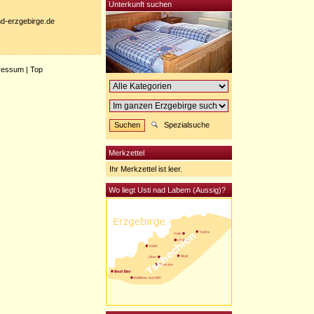
Unterkunft suchen
nd-erzgebirge.de
ressum
|
Top
Spezialsuche
Merkzettel
Ihr Merkzettel ist leer.
Wo liegt Usti nad Labem (Aussig)?