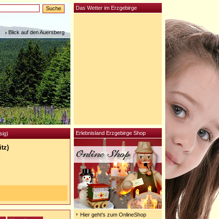
Das Wetter im Erzgebirge
Blick auf den Auersberg
Erlebnisland Erzgebirge Shop
sig)
itz)
)
Hier geht's zum OnlineShop