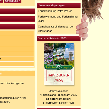
e
Umgebung
Heute neu eingetragen
Ferienwohnung Petra Pester
Ferienwohnung und Ferienzimmer
Seidel
Campingplatz Lindenau an der
Silberstrasse
Der neue Kalender 2025
us
en!
sen hier korrigieren.
Jahreskalender
"Erlebnisland Erzgebirge" 2025
ranstaltung durch? Hier
ab sofort erhältlich!
intragen.
Informieren Sie sich hier!