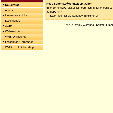
Neue Sehensw�rdigkeit eintragen
Neueintrag
Eine Sehensw�rdigkeit ist noch nicht unter erlebnisla
Anreise
aufgef�hrt?
interessante Links
Tragen Sie hier die Sehensw�rdigkeit ein.
Datenschutz
© 2025
WMS-Werbung
|
Kontakt
|
Imp
AGBs
Widerrufsrecht
WMS-Onlineshop
Erzgebirge-Onlineshop
WMS Textil-Onlineshop