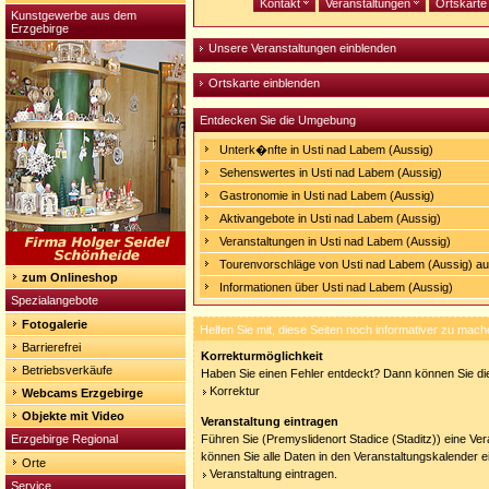
Kontakt
Veranstaltungen
Ortskart
Kunstgewerbe aus dem
Erzgebirge
Unsere Veranstaltungen einblenden
Ortskarte einblenden
Entdecken Sie die Umgebung
Unterk�nfte in Usti nad Labem (Aussig)
Sehenswertes in Usti nad Labem (Aussig)
Gastronomie in Usti nad Labem (Aussig)
Aktivangebote in Usti nad Labem (Aussig)
Veranstaltungen in Usti nad Labem (Aussig)
Tourenvorschläge von Usti nad Labem (Aussig) a
zum Onlineshop
Informationen über Usti nad Labem (Aussig)
Spezialangebote
Fotogalerie
Helfen Sie mit, diese Seiten noch informativer zu mach
Barrierefrei
Korrekturmöglichkeit
Betriebsverkäufe
Haben Sie einen Fehler entdeckt? Dann können Sie die
Korrektur
Webcams Erzgebirge
Objekte mit Video
Veranstaltung eintragen
Erzgebirge Regional
Führen Sie (Premyslidenort Stadice (Staditz)) eine Ve
können Sie alle Daten in den Veranstaltungskalender e
Orte
Veranstaltung eintragen.
Service