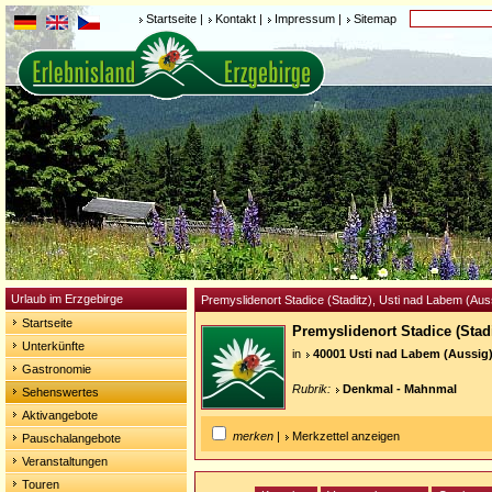
Startseite
|
Kontakt
|
Impressum
|
Sitemap
Urlaub im Erzgebirge
Premyslidenort Stadice (Staditz), Usti nad Labem (Aus
Startseite
Premyslidenort Stadice (Stad
Unterkünfte
in
40001 Usti nad Labem (Aussig
Gastronomie
Rubrik:
Denkmal - Mahnmal
Sehenswertes
Aktivangebote
merken
|
Merkzettel anzeigen
Pauschalangebote
Veranstaltungen
Touren