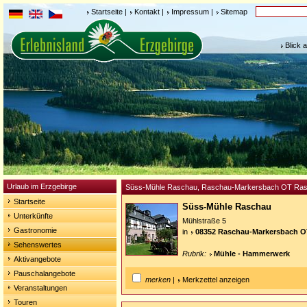
Startseite
|
Kontakt
|
Impressum
|
Sitemap
Blick 
Urlaub im Erzgebirge
Süss-Mühle Raschau, Raschau-Markersbach OT Ra
Startseite
Süss-Mühle Raschau
Unterkünfte
Mühlstraße 5
Gastronomie
in
08352 Raschau-Markersbach 
Sehenswertes
Rubrik:
Mühle - Hammerwerk
Aktivangebote
Pauschalangebote
merken
|
Merkzettel anzeigen
Veranstaltungen
Touren