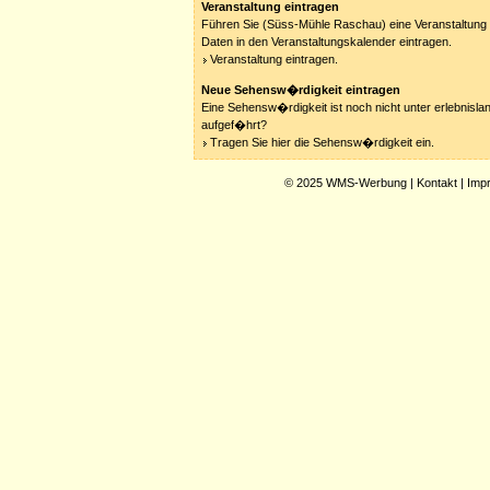
Veranstaltung eintragen
Führen Sie (Süss-Mühle Raschau) eine Veranstaltung 
Daten in den Veranstaltungskalender eintragen.
Veranstaltung eintragen.
Neue Sehensw�rdigkeit eintragen
Eine Sehensw�rdigkeit ist noch nicht unter erlebnisla
aufgef�hrt?
Tragen Sie hier die Sehensw�rdigkeit ein.
© 2025
WMS-Werbung
|
Kontakt
|
Imp