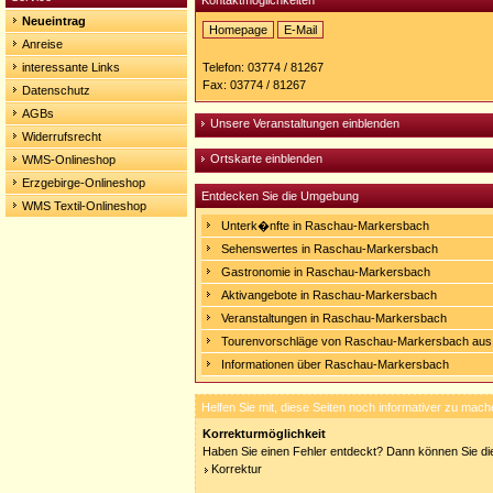
Kontaktmöglichkeiten
Neueintrag
Homepage
E-Mail
Anreise
Homepage:
http://www.suess-
interessante Links
Telefon: 03774 / 81267
muehle.de
Fax: 03774 / 81267
Datenschutz
AGBs
Unsere Veranstaltungen einblenden
Widerrufsrecht
Ortskarte einblenden
WMS-Onlineshop
Erzgebirge-Onlineshop
Entdecken Sie die Umgebung
WMS Textil-Onlineshop
Unterk�nfte in Raschau-Markersbach
Sehenswertes in Raschau-Markersbach
Gastronomie in Raschau-Markersbach
Aktivangebote in Raschau-Markersbach
Veranstaltungen in Raschau-Markersbach
Tourenvorschläge von Raschau-Markersbach aus
Informationen über Raschau-Markersbach
Helfen Sie mit, diese Seiten noch informativer zu mach
Korrekturmöglichkeit
Haben Sie einen Fehler entdeckt? Dann können Sie die
Korrektur