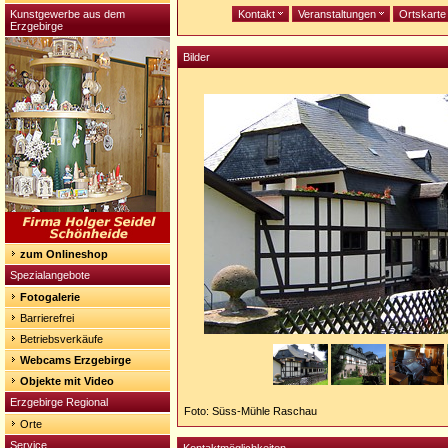
Kunstgewerbe aus dem
Kontakt
Veranstaltungen
Ortskart
Erzgebirge
Bilder
zum Onlineshop
Spezialangebote
Fotogalerie
Barrierefrei
Betriebsverkäufe
Webcams Erzgebirge
Objekte mit Video
Erzgebirge Regional
Foto: Süss-Mühle Raschau
Orte
Service