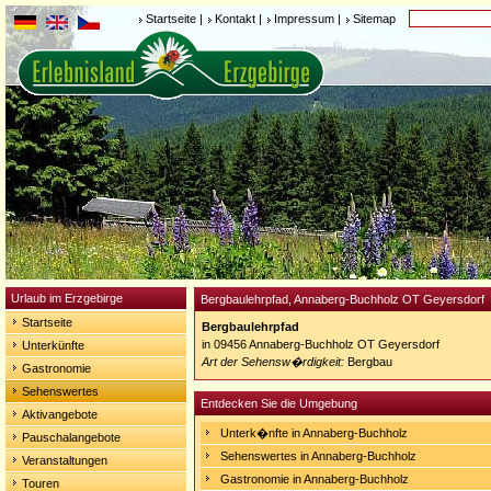
Startseite
|
Kontakt
|
Impressum
|
Sitemap
Urlaub im Erzgebirge
Bergbaulehrpfad, Annaberg-Buchholz OT Geyersdorf
Startseite
Bergbaulehrpfad
in 09456 Annaberg-Buchholz OT Geyersdorf
Unterkünfte
Art der Sehensw�rdigkeit:
Bergbau
Gastronomie
Sehenswertes
Entdecken Sie die Umgebung
Aktivangebote
Unterk�nfte in Annaberg-Buchholz
Pauschalangebote
Sehenswertes in Annaberg-Buchholz
Veranstaltungen
Gastronomie in Annaberg-Buchholz
Touren