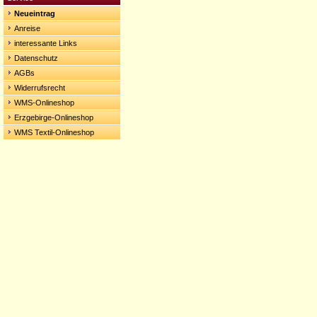
Neueintrag
Anreise
interessante Links
Datenschutz
AGBs
Widerrufsrecht
WMS-Onlineshop
Erzgebirge-Onlineshop
WMS Textil-Onlineshop