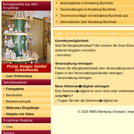
Aktivangebote in Annaberg-Buchholz
Kunstgewerbe aus dem
Erzgebirge
Veranstaltungen in Annaberg-Buchholz
Tourenvorschläge von Annaberg-Buchholz aus
Informationen über Annaberg-Buchholz
Helfen Sie mit, diese Seiten noch informativer zu mach
Korrekturmöglichkeit
Sind Sie Bergbaulehrpfad? Hier können Sie Ihren Eintra
weiteren Angaben versehen.
Korrektur
Veranstaltung eintragen
Führen Sie (Bergbaulehrpfad) eine Veranstaltung durch
Daten in den Veranstaltungskalender eintragen.
zum Onlineshop
Veranstaltung eintragen.
Spezialangebote
Neue Sehensw�rdigkeit eintragen
Fotogalerie
Eine Sehensw�rdigkeit ist noch nicht unter erlebnisla
Barrierefrei
aufgef�hrt?
Tragen Sie hier die Sehensw�rdigkeit ein.
Betriebsverkäufe
Webcams Erzgebirge
© 2025
WMS-Werbung
|
Kontakt
|
Imp
Objekte mit Video
Erzgebirge Regional
Orte
Service