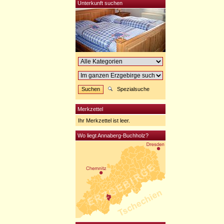
Unterkunft suchen
Spezialsuche
Merkzettel
Ihr Merkzettel ist leer.
Wo liegt Annaberg-Buchholz?