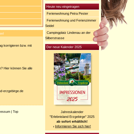
Heute neu eingetragen
Ferienwohnung Petra Pester
Ferienwohnung und Ferienzimmer
Seidel
Campingplatz Lindenau an der
en!
Silberstrasse
g korrigieren bzw. mit
Der neue Kalender 2025
? Hier können Sie alle
nd-erzgebirge.de
ressum
|
Top
Jahreskalender
"Erlebnisland Erzgebirge" 2025
ab sofort erhältlich!
Informieren Sie sich hier!