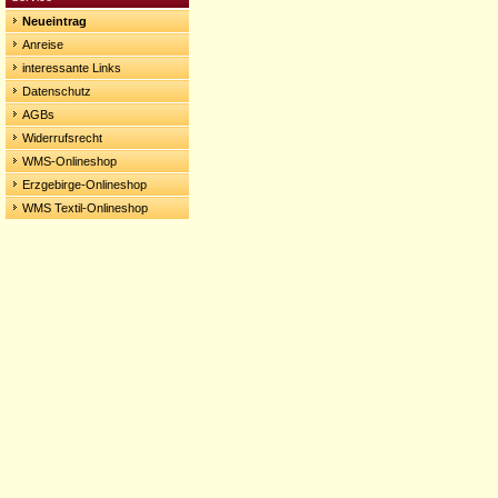
Neueintrag
Anreise
interessante Links
Datenschutz
AGBs
Widerrufsrecht
WMS-Onlineshop
Erzgebirge-Onlineshop
WMS Textil-Onlineshop