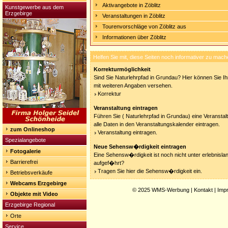
Aktivangebote in Zöblitz
Kunstgewerbe aus dem
Erzgebirge
Veranstaltungen in Zöblitz
Tourenvorschläge von Zöblitz aus
Informationen über Zöblitz
Helfen Sie mit, diese Seiten noch informativer zu mach
Korrekturmöglichkeit
Sind Sie Naturlehrpfad in Grundau? Hier können Sie Ihr
mit weiteren Angaben versehen.
Korrektur
Veranstaltung eintragen
Führen Sie ( Naturlehrpfad in Grundau) eine Veransta
alle Daten in den Veranstaltungskalender eintragen.
zum Onlineshop
Veranstaltung eintragen.
Spezialangebote
Neue Sehensw�rdigkeit eintragen
Fotogalerie
Eine Sehensw�rdigkeit ist noch nicht unter erlebnisla
Barrierefrei
aufgef�hrt?
Tragen Sie hier die Sehensw�rdigkeit ein.
Betriebsverkäufe
Webcams Erzgebirge
© 2025
WMS-Werbung
|
Kontakt
|
Imp
Objekte mit Video
Erzgebirge Regional
Orte
Service