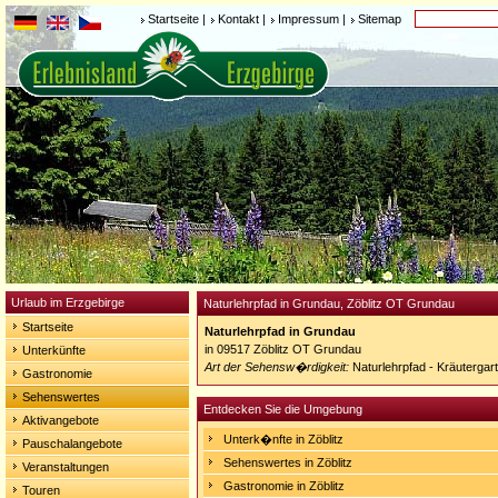
Startseite
|
Kontakt
|
Impressum
|
Sitemap
Urlaub im Erzgebirge
Naturlehrpfad in Grundau, Zöblitz OT Grundau
Startseite
Naturlehrpfad in Grundau
in 09517 Zöblitz OT Grundau
Unterkünfte
Art der Sehensw�rdigkeit:
Naturlehrpfad - Kräutergar
Gastronomie
Sehenswertes
Entdecken Sie die Umgebung
Aktivangebote
Unterk�nfte in Zöblitz
Pauschalangebote
Sehenswertes in Zöblitz
Veranstaltungen
Gastronomie in Zöblitz
Touren