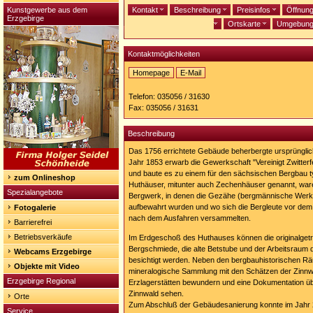
Kunstgewerbe aus dem
Kontakt
Beschreibung
Preisinfos
Öffnun
Erzgebirge
Ortskarte
Umgebun
Kontaktmöglichkeiten
Homepage
E-Mail
Homepage:
http://www.bergbaumuseum-
Telefon: 035056 / 31630
altenberg.de/huthaus.htm
Fax: 035056 / 31631
Beschreibung
Das 1756 errichtete Gebäude beherbergte ursprünglic
Jahr 1853 erwarb die Gewerkschaft "Vereinigt Zwitter
und baute es zu einem für den sächsischen Bergbau 
zum Onlineshop
Huthäuser, mitunter auch Zechenhäuser genannt, war
Spezialangebote
Bergwerk, in denen die Gezähe (bergmännische Werkz
aufbewahrt wurden und wo sich die Bergleute vor dem 
Fotogalerie
nach dem Ausfahren versammelten.
Barrierefrei
Betriebsverkäufe
Im Erdgeschoß des Huthauses können die originalgetr
Bergschmiede, die alte Betstube und der Arbeitsraum 
Webcams Erzgebirge
besichtigt werden. Neben den bergbauhistorischen R
Objekte mit Video
mineralogische Sammlung mit den Schätzen der Zinnw
Erzgebirge Regional
Erzlagerstätten bewundern und eine Dokumentation ü
Zinnwald sehen.
Orte
Zum Abschluß der Gebäudesanierung konnte im Jahr 
Service