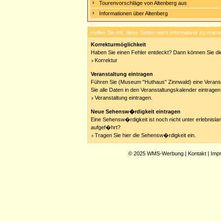
Tourenvorschläge von Altenberg aus
Informationen über Altenberg
Helfen Sie mit, diese Seiten noch informativer zu mach
Korrekturmöglichkeit
Haben Sie einen Fehler entdeckt? Dann können Sie die
Korrektur
Veranstaltung eintragen
Führen Sie (Museum "Huthaus" Zinnwald) eine Verans
Sie alle Daten in den Veranstaltungskalender eintragen
Veranstaltung eintragen.
Neue Sehensw�rdigkeit eintragen
Eine Sehensw�rdigkeit ist noch nicht unter erlebnisla
aufgef�hrt?
Tragen Sie hier die Sehensw�rdigkeit ein.
© 2025
WMS-Werbung
|
Kontakt
|
Imp