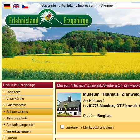
Startseite
|
Kontakt
|
Impressum
|
Sitemap
Urlaub im Erzgebirge
Museum "Huthaus" Zinnwald, Altenberg OT Zinnwald-
Startseite
Museum "Huthaus" Zinnwal
Unterkünfte
Am Huthaus 1
Gastronomie
in
01773 Altenberg OT Zinnwald-
Sehenswertes
Rubrik:
Bergbau
Aktivangebote
Pauschalangebote
merken
|
Merkzettel anzeigen
Veranstaltungen
Touren