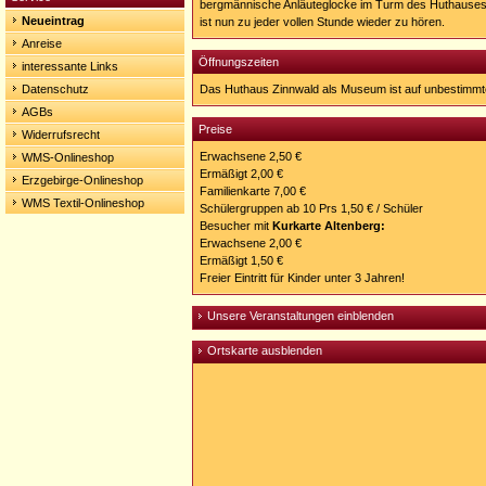
bergmännische Anläuteglocke im Turm des Huthauses 
Neueintrag
ist nun zu jeder vollen Stunde wieder zu hören.
Anreise
Öffnungszeiten
interessante Links
Datenschutz
Das Huthaus Zinnwald als Museum ist auf unbestimmt
AGBs
Preise
Widerrufsrecht
Erwachsene 2,50 €
WMS-Onlineshop
Ermäßigt 2,00 €
Erzgebirge-Onlineshop
Familienkarte 7,00 €
WMS Textil-Onlineshop
Schülergruppen ab 10 Prs 1,50 € / Schüler
Besucher mit
Kurkarte Altenberg:
Erwachsene 2,00 €
Ermäßigt 1,50 €
Freier Eintritt für Kinder unter 3 Jahren!
Unsere Veranstaltungen einblenden
Ortskarte ausblenden