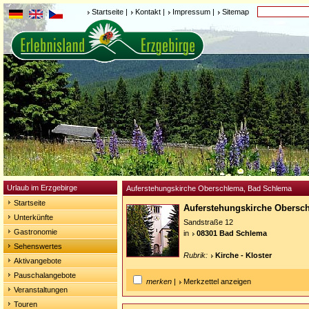
Startseite
|
Kontakt
|
Impressum
|
Sitemap
Urlaub im Erzgebirge
Auferstehungskirche Oberschlema, Bad Schlema
Startseite
Auferstehungskirche Obers
Unterkünfte
Sandstraße 12
Gastronomie
in
08301 Bad Schlema
Sehenswertes
Rubrik:
Kirche - Kloster
Aktivangebote
Pauschalangebote
merken
|
Merkzettel anzeigen
Veranstaltungen
Touren