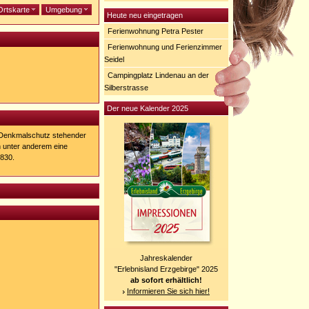
Ortskarte
Umgebung
Heute neu eingetragen
Ferienwohnung Petra Pester
Ferienwohnung und Ferienzimmer
Seidel
Campingplatz Lindenau an der
Silberstrasse
Der neue Kalender 2025
r Denkmalschutz stehender
h unter anderem eine
830.
Jahreskalender
"Erlebnisland Erzgebirge" 2025
ab sofort erhältlich!
Informieren Sie sich hier!