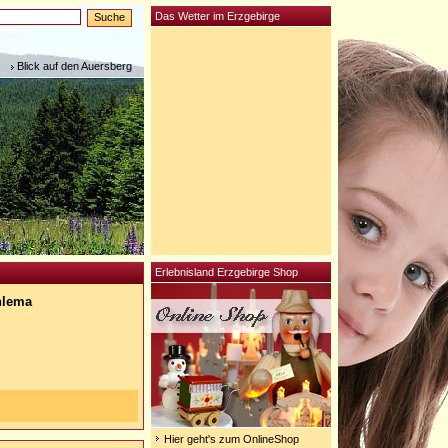
Das Wetter im Erzgebirge
Blick auf den Auersberg
Erlebnisland Erzgebirge Shop
chlema
Hier geht's zum OnlineShop