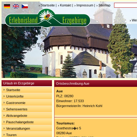
Startseite
|
Kontakt
|
Impressum
|
Sitemap
Weh
Urlaub im Erzgebirge
Ortsbeschreibung Aue
Startseite
Aue
PLZ: 08280
Unterkünfte
Einwohner: 17.533
Gastronomie
Bürgermeister/in: Heinrich Kohl
Sehenswertes
Aktivangebote
Pauschalangebote
Tourismus:
Goethestra�e 5
Veranstaltungen
08280 Aue
Touren