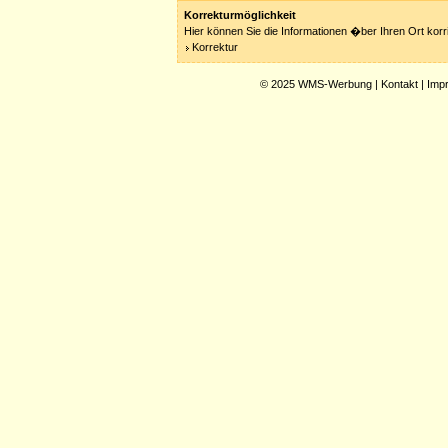
Korrekturmöglichkeit
Hier können Sie die Informationen �ber Ihren Ort korri
Korrektur
© 2025
WMS-Werbung
|
Kontakt
|
Imp