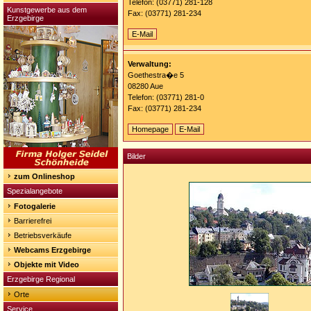
Telefon: (03771) 281-128
Kunstgewerbe aus dem
Fax: (03771) 281-234
Erzgebirge
E-
E-Mail
Mail:
doris.berchter@aue.de
Verwaltung:
Goethestra�e 5
08280 Aue
Telefon: (03771) 281-0
Fax: (03771) 281-234
Homepage:
Homepage
E-Mail
http://www.aue.de
E-
Mail:
Bilder
stadtinformation@aue.de
zum Onlineshop
Spezialangebote
Fotogalerie
Barrierefrei
Betriebsverkäufe
Webcams Erzgebirge
Objekte mit Video
Erzgebirge Regional
Orte
Service