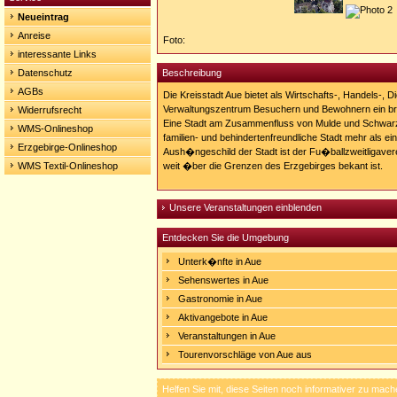
Neueintrag
Anreise
Foto:
interessante Links
Datenschutz
Beschreibung
AGBs
Die Kreisstadt Aue bietet als Wirtschafts-, Handels-, D
Verwaltungszentrum Besuchern und Bewohnern ein bre
Widerrufsrecht
Eine Stadt am Zusammenfluss von Mulde und Schwarzw
WMS-Onlineshop
familien- und behindertenfreundliche Stadt mehr als e
Erzgebirge-Onlineshop
Aush�ngeschild der Stadt ist der Fu�ballzweitligaver
WMS Textil-Onlineshop
weit �ber die Grenzen des Erzgebirges bekant ist.
Unsere Veranstaltungen einblenden
Entdecken Sie die Umgebung
Unterk�nfte in Aue
Sehenswertes in Aue
Gastronomie in Aue
Aktivangebote in Aue
Veranstaltungen in Aue
Tourenvorschläge von Aue aus
Helfen Sie mit, diese Seiten noch informativer zu mach