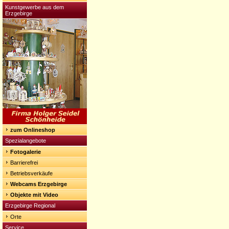
Kunstgewerbe aus dem
Erzgebirge
zum Onlineshop
Spezialangebote
Fotogalerie
Barrierefrei
Betriebsverkäufe
Webcams Erzgebirge
Objekte mit Video
Erzgebirge Regional
Orte
Service