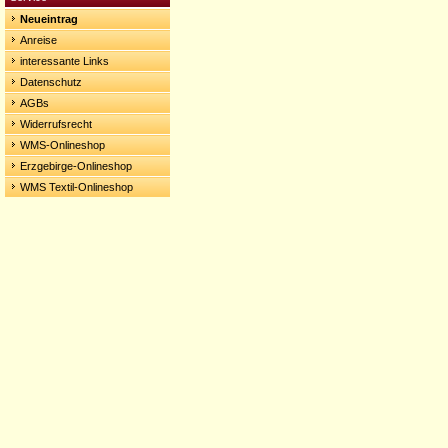
Neueintrag
Anreise
interessante Links
Datenschutz
AGBs
Widerrufsrecht
WMS-Onlineshop
Erzgebirge-Onlineshop
WMS Textil-Onlineshop