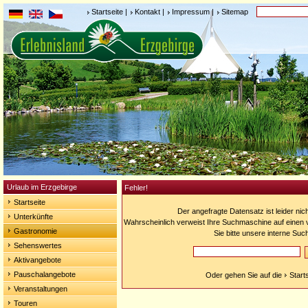
Startseite
|
Kontakt
|
Impressum
|
Sitemap
Urlaub im Erzgebirge
Fehler!
Startseite
Der angefragte Datensatz ist leider nic
Unterkünfte
Wahrscheinlich verweist Ihre Suchmaschine auf einen v
Gastronomie
Sie bitte unsere interne Suc
Sehenswertes
Aktivangebote
Pauschalangebote
Oder gehen Sie auf die
Start
Veranstaltungen
Touren