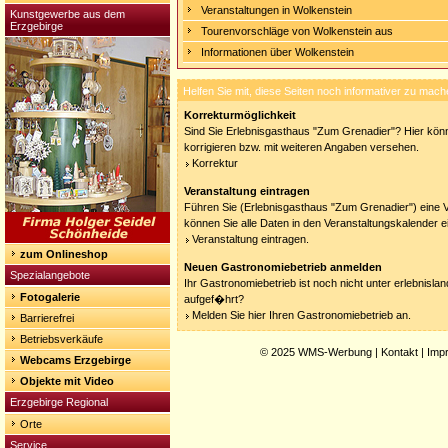
Veranstaltungen in Wolkenstein
Kunstgewerbe aus dem
Erzgebirge
Tourenvorschläge von Wolkenstein aus
Informationen über Wolkenstein
Helfen Sie mit, diese Seiten noch informativer zu mach
Korrekturmöglichkeit
Sind Sie Erlebnisgasthaus "Zum Grenadier"? Hier könn
korrigieren bzw. mit weiteren Angaben versehen.
Korrektur
Veranstaltung eintragen
Führen Sie (Erlebnisgasthaus "Zum Grenadier") eine V
können Sie alle Daten in den Veranstaltungskalender e
Veranstaltung eintragen.
zum Onlineshop
Neuen Gastronomiebetrieb anmelden
Spezialangebote
Ihr Gastronomiebetrieb ist noch nicht unter erlebnisla
Fotogalerie
aufgef�hrt?
Melden Sie hier Ihren Gastronomiebetrieb an.
Barrierefrei
Betriebsverkäufe
© 2025
WMS-Werbung
|
Kontakt
|
Imp
Webcams Erzgebirge
Objekte mit Video
Erzgebirge Regional
Orte
Service