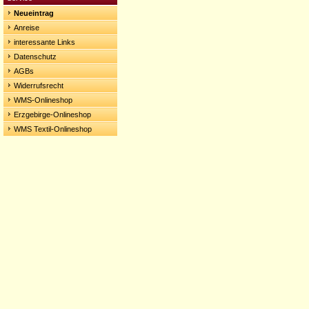
Neueintrag
Anreise
interessante Links
Datenschutz
AGBs
Widerrufsrecht
WMS-Onlineshop
Erzgebirge-Onlineshop
WMS Textil-Onlineshop