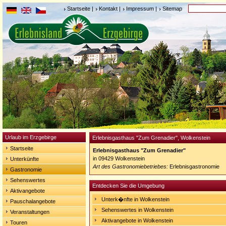
Startseite
|
Kontakt
|
Impressum
|
Sitemap
Urlaub im Erzgebirge
Erlebnisgasthaus "Zum Grenadier", Wolkenstein
Startseite
Erlebnisgasthaus "Zum Grenadier"
in 09429 Wolkenstein
Unterkünfte
Art des Gastronomiebetriebes:
Erlebnisgastronomie
Gastronomie
Sehenswertes
Entdecken Sie die Umgebung
Aktivangebote
Unterk�nfte in Wolkenstein
Pauschalangebote
Sehenswertes in Wolkenstein
Veranstaltungen
Aktivangebote in Wolkenstein
Touren