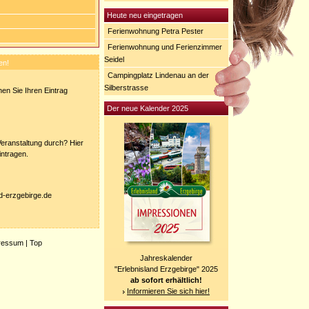
Heute neu eingetragen
Ferienwohnung Petra Pester
Ferienwohnung und Ferienzimmer
Seidel
en!
Campingplatz Lindenau an der
Silberstrasse
en Sie Ihren Eintrag
Der neue Kalender 2025
eranstaltung durch? Hier
intragen.
nd-erzgebirge.de
ressum
|
Top
Jahreskalender
"Erlebnisland Erzgebirge" 2025
ab sofort erhältlich!
Informieren Sie sich hier!