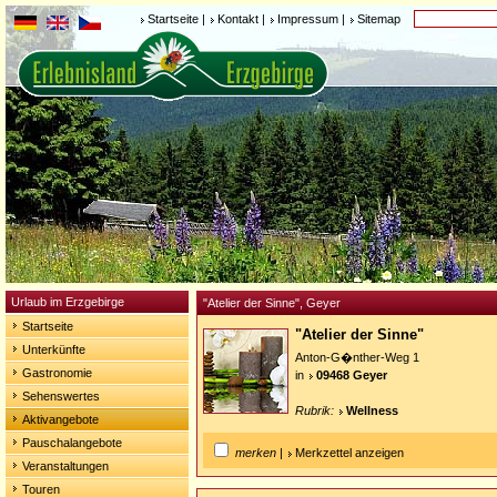
Startseite
|
Kontakt
|
Impressum
|
Sitemap
Urlaub im Erzgebirge
"Atelier der Sinne", Geyer
Startseite
"Atelier der Sinne"
Unterkünfte
Anton-G�nther-Weg 1
Gastronomie
in
09468 Geyer
Sehenswertes
Rubrik:
Wellness
Aktivangebote
Pauschalangebote
merken
|
Merkzettel anzeigen
Veranstaltungen
Touren