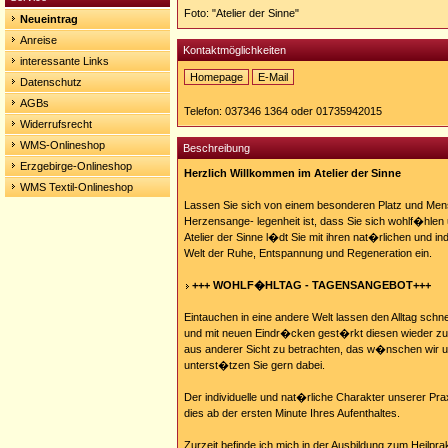
Foto: "Atelier der Sinne"
Neueintrag
Anreise
Kontaktmöglichkeiten
interessante Links
Homepage
E-Mail
Datenschutz
Homepage:
AGBs
http://www.atelier-
Telefon: 037346 1364 oder 01735942015
dersinne.de
Widerrufsrecht
WMS-Onlineshop
Beschreibung
Erzgebirge-Onlineshop
Herzlich Willkommen im Atelier der Sinne
WMS Textil-Onlineshop
Lassen Sie sich von einem besonderen Platz und Men
Herzensange- legenheit ist, dass Sie sich wohlf�hlen 
Atelier der Sinne l�dt Sie mit ihren nat�rlichen und in
Welt der Ruhe, Entspannung und Regeneration ein.
+++ WOHLF�HLTAG - TAGENSANGEBOT+++
Eintauchen in eine andere Welt lassen den Alltag schn
und mit neuen Eindr�cken gest�rkt diesen wieder zu
aus anderer Sicht zu betrachten, das w�nschen wir u
unterst�tzen Sie gern dabei.
Der individuelle und nat�rliche Charakter unserer Praxi
dies ab der ersten Minute Ihres Aufenthaltes.
Zurzeit befinde ich mich in der Ausbildung zum Heilpra