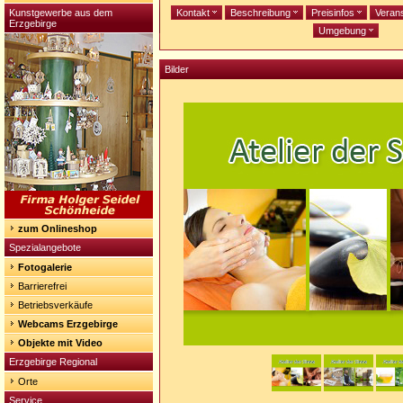
Kunstgewerbe aus dem
Kontakt
Beschreibung
Preisinfos
Veran
Erzgebirge
Umgebung
Bilder
zum Onlineshop
Spezialangebote
Fotogalerie
Barrierefrei
Betriebsverkäufe
Webcams Erzgebirge
Objekte mit Video
Erzgebirge Regional
Orte
Service