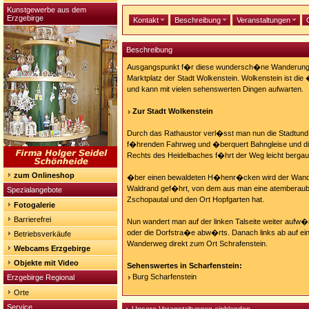
Kunstgewerbe aus dem
Erzgebirge
Kontakt
Beschreibung
Veranstaltungen
Beschreibung
Ausgangspunkt f�r diese wundersch�ne Wanderung is
Marktplatz der Stadt Wolkenstein. Wolkenstein ist die 
und kann mit vielen sehenswerten Dingen aufwarten.
Zur Stadt Wolkenstein
Durch das Rathaustor verl�sst man nun die Stadtund 
f�hrenden Fahrweg und �berquert Bahngleise und d
Rechts des Heidelbaches f�hrt der Weg leicht bergau
zum Onlineshop
�ber einen bewaldeten H�henr�cken wird der Wand
Waldrand gef�hrt, von dem aus man eine atemberaub
Spezialangebote
Zschopautal und den Ort Hopfgarten hat.
Fotogalerie
Barrierefrei
Nun wandert man auf der linken Talseite weiter aufw
oder die Dorfstra�e abw�rts. Danach links ab auf 
Betriebsverkäufe
Wanderweg direkt zum Ort Schrafenstein.
Webcams Erzgebirge
Objekte mit Video
Sehenswertes in Scharfenstein:
Burg Scharfenstein
Erzgebirge Regional
Orte
Service