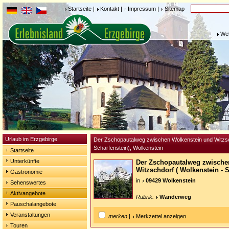
Startseite
|
Kontakt
|
Impressum
|
Sitemap
Weh
Urlaub im Erzgebirge
Der Zschopautalweg zwischen Wolkenstein und Witzsc
Scharfenstein), Wolkenstein
Startseite
Unterkünfte
Der Zschopautalweg zwische
Witzschdorf ( Wolkenstein - 
Gastronomie
in
09429 Wolkenstein
Sehenswertes
Aktivangebote
Rubrik:
Wanderweg
Pauschalangebote
Veranstaltungen
merken
|
Merkzettel anzeigen
Touren