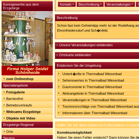
Kunstgewerbe aus dem
Kontakt
Beschreibung
Veranstaltungen
Erzgebirge
Beschreibung
Schon fast kein Geheimtipp mehr ist der Rodelhang a
Ehrenfriedersdorf und Sch�nfeld.
Unsere Veranstaltungen einblenden
Ortskarte einblenden
Entdecken Sie die Umgebung
Unterk�nfte in Thermalbad Wiesenbad
zum Onlineshop
Sehenswertes in Thermalbad Wiesenbad
Spezialangebote
Gastronomie in Thermalbad Wiesenbad
Fotogalerie
Aktivangebote in Thermalbad Wiesenbad
Barrierefrei
Veranstaltungen in Thermalbad Wiesenbad
Betriebsverkäufe
Tourenvorschläge von Thermalbad Wiesenbad au
Webcams Erzgebirge
Informationen über Thermalbad Wiesenbad
Objekte mit Video
Erzgebirge Regional
Helfen Sie mit, diese Seiten noch informativer zu mach
Orte
Korrekturmöglichkeit
Haben Sie einen Fehler entdeckt? Dann können Sie die
Service