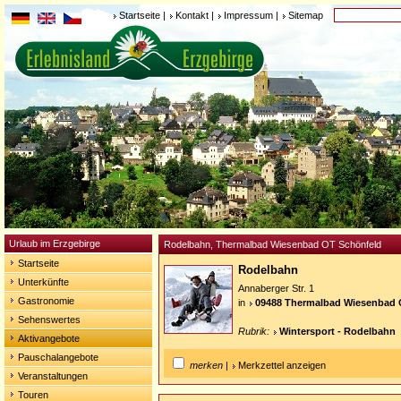
Startseite
|
Kontakt
|
Impressum
|
Sitemap
Urlaub im Erzgebirge
Rodelbahn, Thermalbad Wiesenbad OT Schönfeld
Startseite
Rodelbahn
Unterkünfte
Annaberger Str. 1
Gastronomie
in
09488 Thermalbad Wiesenbad 
Sehenswertes
Rubrik:
Wintersport - Rodelbahn
Aktivangebote
Pauschalangebote
merken
|
Merkzettel anzeigen
Veranstaltungen
Touren