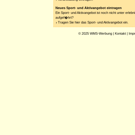
Neues Sport- und Aktivangebot eintragen
Ein Sport- und Aktivangebot ist noch nicht unter erleb
aufgef�hrt?
Tragen Sie hier das Sport- und Aktivangebot ein.
© 2025
WMS-Werbung
|
Kontakt
|
Imp