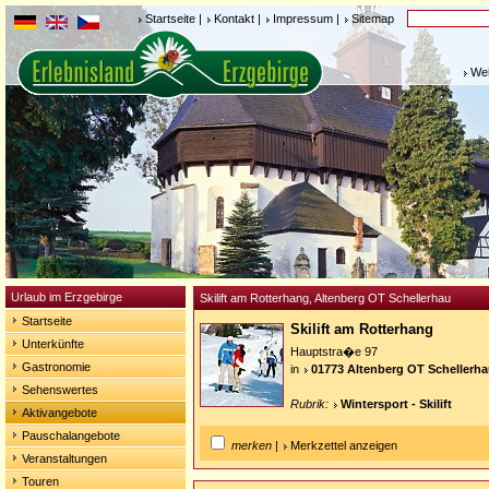
Startseite
|
Kontakt
|
Impressum
|
Sitemap
Weh
Urlaub im Erzgebirge
Skilift am Rotterhang, Altenberg OT Schellerhau
Startseite
Skilift am Rotterhang
Unterkünfte
Hauptstra�e 97
Gastronomie
in
01773 Altenberg OT Schellerh
Sehenswertes
Rubrik:
Wintersport - Skilift
Aktivangebote
Pauschalangebote
merken
|
Merkzettel anzeigen
Veranstaltungen
Touren