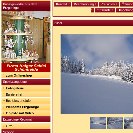
Kunstgewerbe aus dem
Kontakt
Beschreibung
Preisinfos
Öffnun
Erzgebirge
Ortskarte
Umgebun
Bilder
zum Onlineshop
Spezialangebote
Fotogalerie
Barrierefrei
Betriebsverkäufe
Webcams Erzgebirge
Objekte mit Video
Erzgebirge Regional
Orte
Service