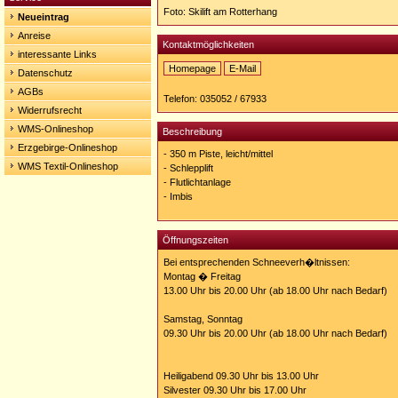
Foto: Skilift am Rotterhang
Neueintrag
Anreise
Kontaktmöglichkeiten
interessante Links
Homepage
E-Mail
Datenschutz
Homepage:
AGBs
http://skilift-
Telefon: 035052 / 67933
rotterhang.de
Widerrufsrecht
WMS-Onlineshop
Beschreibung
Erzgebirge-Onlineshop
- 350 m Piste, leicht/mittel
WMS Textil-Onlineshop
- Schlepplift
- Flutlichtanlage
- Imbis
Öffnungszeiten
Bei entsprechenden Schneeverh�ltnissen:
Montag � Freitag
13.00 Uhr bis 20.00 Uhr (ab 18.00 Uhr nach Bedarf)
Samstag, Sonntag
09.30 Uhr bis 20.00 Uhr (ab 18.00 Uhr nach Bedarf)
Heiligabend 09.30 Uhr bis 13.00 Uhr
Silvester 09.30 Uhr bis 17.00 Uhr