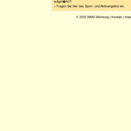
aufgef�hrt?
Tragen Sie hier das Sport- und Aktivangebot ein.
© 2025
WMS-Werbung
|
Kontakt
|
Imp