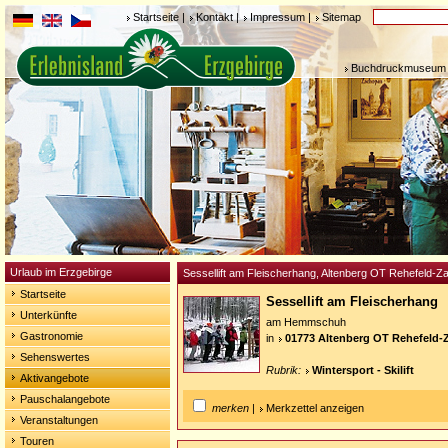
Startseite
|
Kontakt
|
Impressum
|
Sitemap
Buchdruckmuseum 
Urlaub im Erzgebirge
Sessellift am Fleischerhang, Altenberg OT Rehefeld-
Startseite
Sessellift am Fleischerhang
Unterkünfte
am Hemmschuh
Gastronomie
in
01773 Altenberg OT Rehefeld
Sehenswertes
Rubrik:
Wintersport - Skilift
Aktivangebote
Pauschalangebote
merken
|
Merkzettel anzeigen
Veranstaltungen
Touren