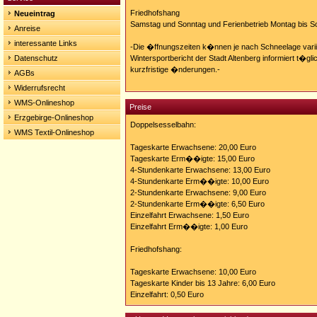
Friedhofshang
Neueintrag
Samstag und Sonntag und Ferienbetrieb Montag bis So
Anreise
interessante Links
-Die �ffnungszeiten k�nnen je nach Schneelage variie
Datenschutz
Wintersportbericht der Stadt Altenberg informiert t�g
kurzfristige �nderungen.-
AGBs
Widerrufsrecht
WMS-Onlineshop
Preise
Erzgebirge-Onlineshop
Doppelsesselbahn:
WMS Textil-Onlineshop
Tageskarte Erwachsene: 20,00 Euro
Tageskarte Erm��igte: 15,00 Euro
4-Stundenkarte Erwachsene: 13,00 Euro
4-Stundenkarte Erm��igte: 10,00 Euro
2-Stundenkarte Erwachsene: 9,00 Euro
2-Stundenkarte Erm��igte: 6,50 Euro
Einzelfahrt Erwachsene: 1,50 Euro
Einzelfahrt Erm��igte: 1,00 Euro
Friedhofshang:
Tageskarte Erwachsene: 10,00 Euro
Tageskarte Kinder bis 13 Jahre: 6,00 Euro
Einzelfahrt: 0,50 Euro