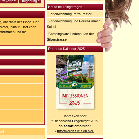
Ortskarte
Umgebung
Heute neu eingetragen
Ferienwohnung Petra Pester
Ferienwohnung und Ferienzimmer
g, oberhalb der Pinge. Der
Seidel
eter) hinauf. Dort kann
erklimmen und die
Campingplatz Lindenau an der
Silberstrasse
Der neue Kalender 2025
Jahreskalender
"Erlebnisland Erzgebirge" 2025
ab sofort erhältlich!
Informieren Sie sich hier!
en!