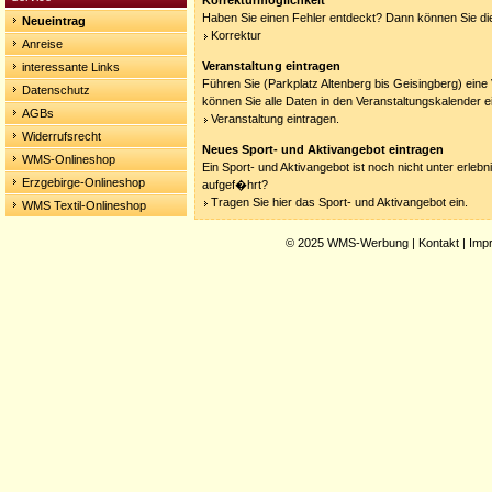
Korrekturmöglichkeit
Haben Sie einen Fehler entdeckt? Dann können Sie die
Neueintrag
Korrektur
Anreise
Veranstaltung eintragen
interessante Links
Führen Sie (Parkplatz Altenberg bis Geisingberg) eine
Datenschutz
können Sie alle Daten in den Veranstaltungskalender e
AGBs
Veranstaltung eintragen.
Widerrufsrecht
Neues Sport- und Aktivangebot eintragen
WMS-Onlineshop
Ein Sport- und Aktivangebot ist noch nicht unter erleb
Erzgebirge-Onlineshop
aufgef�hrt?
Tragen Sie hier das Sport- und Aktivangebot ein.
WMS Textil-Onlineshop
© 2025
WMS-Werbung
|
Kontakt
|
Imp