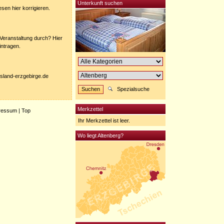
Unterkunft suchen
sen hier korrigieren.
 Veranstaltung durch? Hier
intragen.
nisland-erzgebirge.de
Spezialsuche
Merkzettel
ressum
|
Top
Ihr Merkzettel ist leer.
Wo liegt Altenberg?