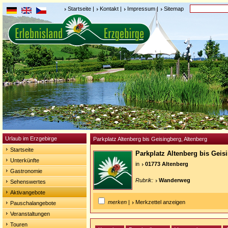
Startseite
|
Kontakt
|
Impressum
|
Sitemap
Urlaub im Erzgebirge
Parkplatz Altenberg bis Geisingberg, Altenberg
Startseite
Parkplatz Altenberg bis Gei
Unterkünfte
in
01773 Altenberg
Gastronomie
Rubrik:
Wanderweg
Sehenswertes
Aktivangebote
merken
|
Merkzettel anzeigen
Pauschalangebote
Veranstaltungen
Touren