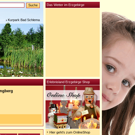
Das Wetter im Erzgebirge
Kurpark Bad Schlema
Erlebnisland Erzgebirge Shop
singberg
Hier geht's zum OnlineShop