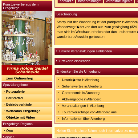
Kontakt
Beschreibung
Veranstaltungen
Kunstgewerbe aus dem
Erzgebirge
Beschreibung
Startpunkt der Wanderung ist der parkplatz in Altenber
Wanderweg f�hrt von dort aus zum geisingberg (824 M
man sich im Wirtshaus erholen oder den Louisenturm 
wunderbare Aussicht geniessen.
Unsere Veranstaltungen einblenden
Ortskarte einblenden
Entdecken Sie die Umgebung
zum Onlineshop
Unterk�nfte in Altenberg
Spezialangebote
Sehenswertes in Altenberg
Fotogalerie
Gastronomie in Altenberg
Barrierefrei
Aktivangebote in Altenberg
Betriebsverkäufe
Veranstaltungen in Altenberg
Webcams Erzgebirge
Tourenvorschläge von Altenberg aus
Objekte mit Video
Informationen über Altenberg
Erzgebirge Regional
Orte
Helfen Sie mit, diese Seiten noch informativer zu mach
Service