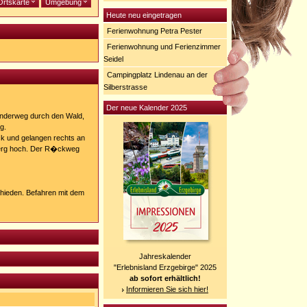
Ortskarte
Umgebung
Heute neu eingetragen
Ferienwohnung Petra Pester
Ferienwohnung und Ferienzimmer
Seidel
Campingplatz Lindenau an der
Silberstrasse
Der neue Kalender 2025
nderweg durch den Wald,
g.
k und gelangen rechts an
erg hoch. Der R�ckweg
ieden. Befahren mit dem
Jahreskalender
"Erlebnisland Erzgebirge" 2025
ab sofort erhältlich!
Informieren Sie sich hier!