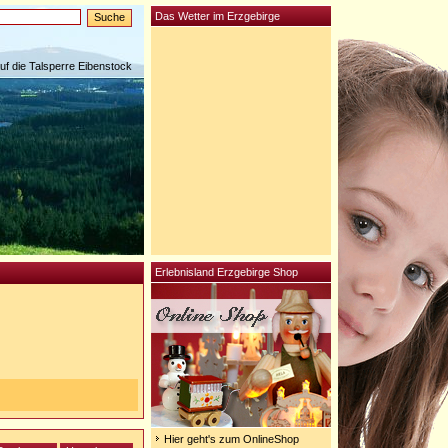
Das Wetter im Erzgebirge
auf die Talsperre Eibenstock
Erlebnisland Erzgebirge Shop
Hier geht's zum OnlineShop