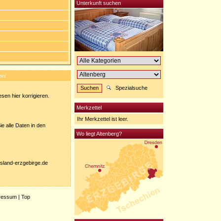
Unterkunft suchen
en!
Spezialsuche
sen hier korrigieren.
Merkzettel
Ihr Merkzettel ist leer.
e alle Daten in den
Wo liegt Altenberg?
nisland-erzgebirge.de
ressum
|
Top