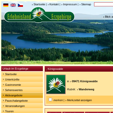
Startseite
|
Kontakt
|
Impressum
|
Sitemap
Blick 
Urlaub im Erzgebirge
, Königswalde
Startseite
Unterkünfte
in
09471 Königswalde
Gastronomie
Rubrik:
Wanderweg
Sehenswertes
Aktivangebote
merken
|
Merkzettel anzeigen
Pauschalangebote
Veranstaltungen
Touren