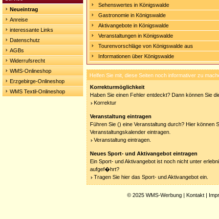
Sehenswertes in Königswalde
Neueintrag
Gastronomie in Königswalde
Anreise
Aktivangebote in Königswalde
interessante Links
Veranstaltungen in Königswalde
Datenschutz
Tourenvorschläge von Königswalde aus
AGBs
Informationen über Königswalde
Widerrufsrecht
WMS-Onlineshop
Helfen Sie mit, diese Seiten noch informativer zu mach
Erzgebirge-Onlineshop
Korrekturmöglichkeit
WMS Textil-Onlineshop
Haben Sie einen Fehler entdeckt? Dann können Sie die
Korrektur
Veranstaltung eintragen
Führen Sie () eine Veranstaltung durch? Hier können Si
Veranstaltungskalender eintragen.
Veranstaltung eintragen.
Neues Sport- und Aktivangebot eintragen
Ein Sport- und Aktivangebot ist noch nicht unter erleb
aufgef�hrt?
Tragen Sie hier das Sport- und Aktivangebot ein.
© 2025
WMS-Werbung
|
Kontakt
|
Imp