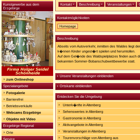
Kunstgewerbe aus dem
Kontakt
Beschreibung
Veranstaltungen
Erzgebirge
Kontaktmöglichkeiten
Homepage
Homepage:
http://www.oberbaerenburg.de/iort.htm
Beschreibung
Abseits vom Autoverkehr, inmitten des Waldes liegt der
k�nnen Kinder ungest�rt spielen und herumtollen.
Auf dem Gel�nde des Waldspielplatzes finden auch die
bekannten Sommer-Bobanschubwettbewerbe statt.
Unsere Veranstaltungen einblenden
zum Onlineshop
Spezialangebote
Ortskarte einblenden
Fotogalerie
Entdecken Sie die Umgebung
Barrierefrei
Unterk�nfte in Altenberg
Betriebsverkäufe
Sehenswertes in Altenberg
Webcams Erzgebirge
Gastronomie in Altenberg
Objekte mit Video
Aktivangebote in Altenberg
Erzgebirge Regional
Veranstaltungen in Altenberg
Orte
Tourenvorschläge von Altenberg aus
Service