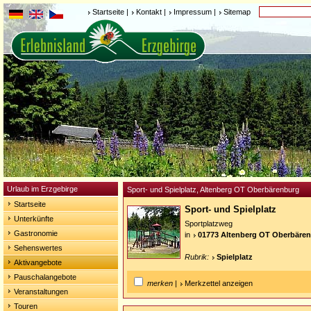
Startseite
|
Kontakt
|
Impressum
|
Sitemap
Urlaub im Erzgebirge
Sport- und Spielplatz, Altenberg OT Oberbärenburg
Startseite
Sport- und Spielplatz
Unterkünfte
Sportplatzweg
Gastronomie
in
01773 Altenberg OT Oberbäre
Sehenswertes
Rubrik:
Spielplatz
Aktivangebote
Pauschalangebote
merken
|
Merkzettel anzeigen
Veranstaltungen
Touren