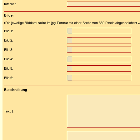
Internet:
Bilder
(Die jeweilige Bilddatei sollte im jpg-Format mit einer Breite von 360 Pixeln abgespeichert
Bild 1:
Bild 2:
Bild 3:
Bild 4:
Bild 5:
Bild 6:
Beschreibung
Text 1: