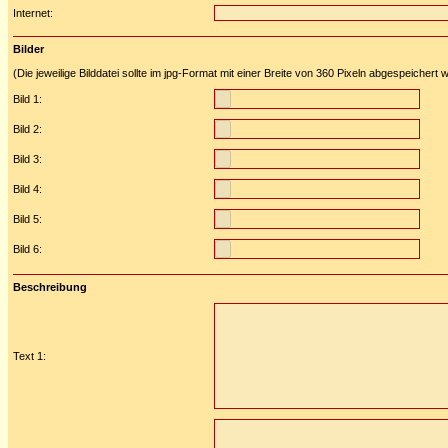
Internet:
Bilder
(Die jeweilige Bilddatei sollte im jpg-Format mit einer Breite von 360 Pixeln abgespeichert
Bild 1:
Bild 2:
Bild 3:
Bild 4:
Bild 5:
Bild 6:
Beschreibung
Text 1: