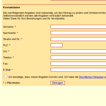
Kontaktdaten
Die nachfolgenden Angaben sind notwendig, um den Eintrag zu prüfen und Urheberrechte 
Selbstverständlich werden alle Angaben vertraulich behandelt.
Vielen Dank für Ihre Bemühungen und Ihr Verständnis.
Vorname: *
Nachname: *
Straße und Nr.: *
PLZ: *
Ort: *
Telefon: *
Fax:
E-Mail: *
Ich bestätige, dass meine Angaben korrekt sind. Ich habe die
Rechtlichen Hinweise
ge
* = Pflichtfelder