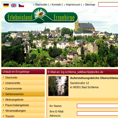
Startseite
|
Kontakt
|
Impressum
|
Sitemap
Urlaub im Erzgebirge
E-Mail an: kg.schlema_wildbach[at]evlks.de
Startseite
Auferstehungskirche Oberschlem
Unterkünfte
Sandstraße 12
in 08301 Bad Schlema
Gastronomie
Sehenswertes
Aktivangebote
Pauschalangebote
Ihr Name:
Veranstaltungen
Ihre E-Mail
Adresse:
Touren