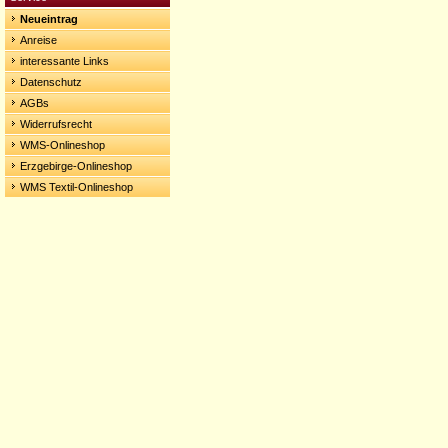
Neueintrag
Anreise
interessante Links
Datenschutz
AGBs
Widerrufsrecht
WMS-Onlineshop
Erzgebirge-Onlineshop
WMS Textil-Onlineshop