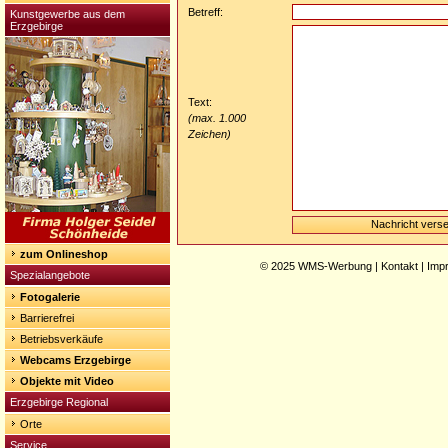
Betreff:
Kunstgewerbe aus dem
Erzgebirge
Text:
(max. 1.000
Zeichen)
zum Onlineshop
© 2025
WMS-Werbung
|
Kontakt
|
Imp
Spezialangebote
Fotogalerie
Barrierefrei
Betriebsverkäufe
Webcams Erzgebirge
Objekte mit Video
Erzgebirge Regional
Orte
Service