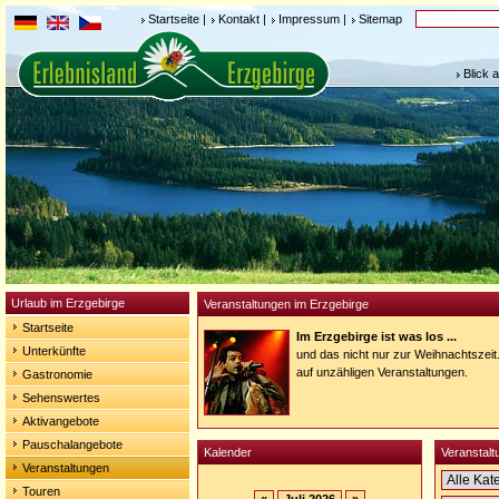
Startseite
|
Kontakt
|
Impressum
|
Sitemap
Blick 
Urlaub im Erzgebirge
Veranstaltungen im Erzgebirge
Startseite
Im Erzgebirge ist was los ...
Unterkünfte
und das nicht nur zur Weihnachtszeit
auf unzähligen Veranstaltungen.
Gastronomie
Sehenswertes
Aktivangebote
Pauschalangebote
Kalender
Veranstalt
Veranstaltungen
Touren