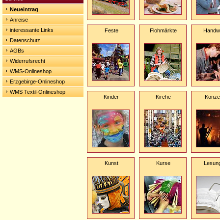
Neueintrag
Anreise
interessante Links
Feste
Flohmärkte
Handw
Datenschutz
AGBs
Widerrufsrecht
WMS-Onlineshop
Erzgebirge-Onlineshop
WMS Textil-Onlineshop
Kinder
Kirche
Konze
Kunst
Kurse
Lesun