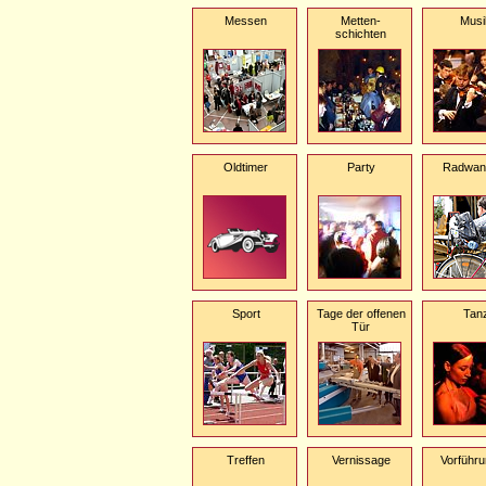
Messen
Metten-
Musi
schichten
Oldtimer
Party
Radwan
Sport
Tage der offenen
Tan
Tür
Treffen
Vernissage
Vorführ