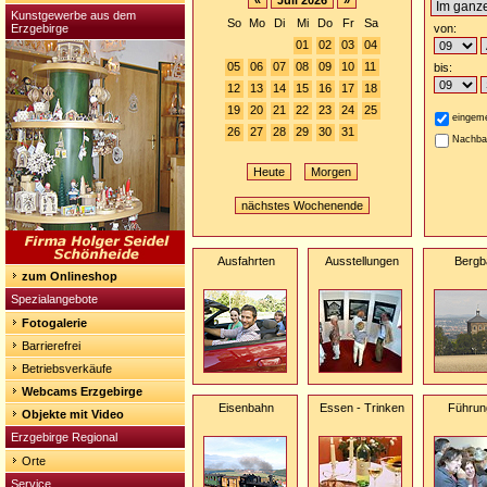
«
Juli 2026
»
Kunstgewerbe aus dem
So
Mo
Di
Mi
Do
Fr
Sa
Erzgebirge
von:
01
02
03
04
05
06
07
08
09
10
11
bis:
12
13
14
15
16
17
18
19
20
21
22
23
24
25
eingeme
26
27
28
29
30
31
Nachba
Heute
Morgen
nächstes Wochenende
Ausfahrten
Ausstellungen
Bergb
zum Onlineshop
Spezialangebote
Fotogalerie
Barrierefrei
Betriebsverkäufe
Webcams Erzgebirge
Eisenbahn
Essen - Trinken
Führun
Objekte mit Video
Erzgebirge Regional
Orte
Service