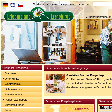
Startseite
|
Kontakt
|
Impressum
|
Sitemap
Buchdruckmuseum 
Urlaub im Erzgebirge
Gastronomiebetriebe im Erzgebirge
Startseite
Genießen Sie das Erzgebirge!
Unterkünfte
Ob Restaurant, Gasthof, Bistro, Imbi
sich auf eine kulinarische Entdeckung
Gastronomie
die abwechslungsreiche Erzgebirgis
Sehenswertes
Aktivangebote
Pauschalangebote
Ortssuche - Erzgebirgskarte
Gastronom
Veranstaltungen
Touren