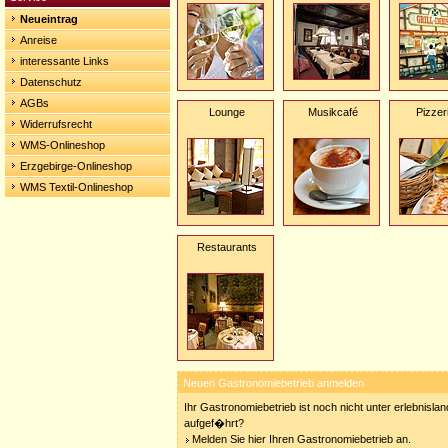
Neueintrag
Anreise
interessante Links
Datenschutz
AGBs
Lounge
Musikcafé
Pizzer
Widerrufsrecht
WMS-Onlineshop
Erzgebirge-Onlineshop
WMS Textil-Onlineshop
Restaurants
Neuen Gastronomiebetrieb anmelden
Ihr Gastronomiebetrieb ist noch nicht unter erlebnisla
aufgef�hrt?
Melden Sie hier Ihren Gastronomiebetrieb an.