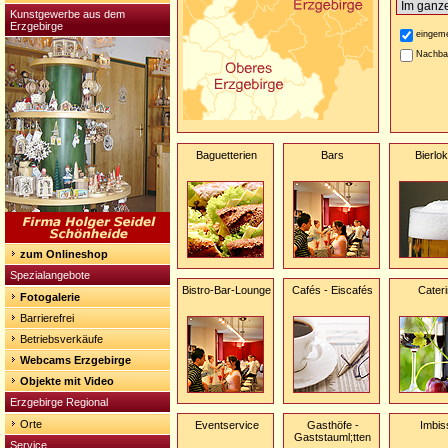
Kunstgewerbe aus dem
Erzgebirge
eingeme
Nachba
Baguetterien
Bars
Bierlok
zum Onlineshop
Spezialangebote
Bistro-Bar-Lounge
Cafés - Eiscafés
Cater
Fotogalerie
Barrierefrei
Betriebsverkäufe
Webcams Erzgebirge
Objekte mit Video
Erzgebirge Regional
Orte
Eventservice
Gasthöfe -
Imbis
Gaststauml;tten
Service