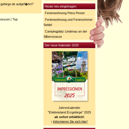
rzgebirge.de aufgef�hrt?
Heute neu eingetragen
Ferienwohnung Petra Pester
ressum
|
Top
Ferienwohnung und Ferienzimmer
Seidel
Campingplatz Lindenau an der
Silberstrasse
Der neue Kalender 2025
Jahreskalender
"Erlebnisland Erzgebirge" 2025
ab sofort erhältlich!
Informieren Sie sich hier!