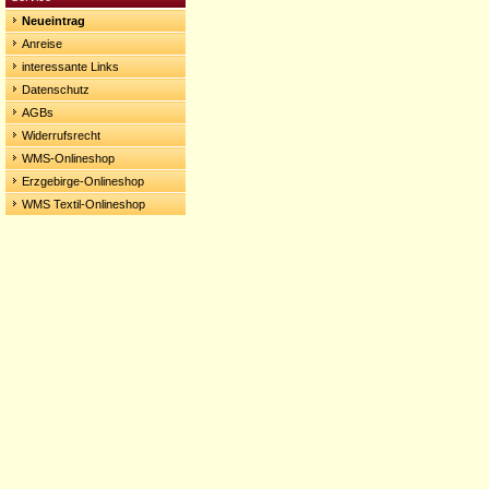
Neueintrag
Anreise
interessante Links
Datenschutz
AGBs
Widerrufsrecht
WMS-Onlineshop
Erzgebirge-Onlineshop
WMS Textil-Onlineshop