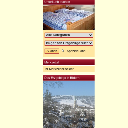
Unterkunft suchen
Spezialsuche
Merkzettel
Ihr Merkzettel ist leer.
Das Erzgebirge in Bildern