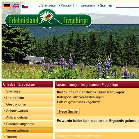
Startseite
|
Kontakt
|
Impressum
|
Sitemap
Urlaub im Erzgebirge
Veranstaltungen im gesamten Erzgebirge
Startseite
Ihre Suche in der Rubrik Veranstaltungen:
Kategorie:
alle Veranstaltungen
Unterkünfte
Ort:
im gesamten Erzgebirge
Gastronomie
Sehenswertes
Neue Suche
Aktivangebote
Es wurde leider kein passendes Ergebnis gefunde
Pauschalangebote
Veranstaltungen
Neue Veranstaltung eintragen
Touren