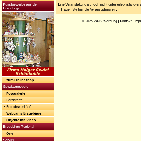
Kunstgewerbe aus dem
Eine Veranstaltung ist noch nicht unter erlebnisland-e
Erzgebirge
Tragen Sie hier die Veranstaltung ein.
© 2025
WMS-Werbung
|
Kontakt
|
Imp
zum Onlineshop
Spezialangebote
Fotogalerie
Barrierefrei
Betriebsverkäufe
Webcams Erzgebirge
Objekte mit Video
Erzgebirge Regional
Orte
Service