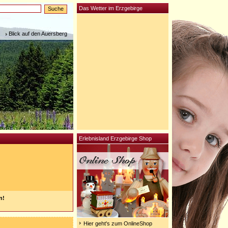
Das Wetter im Erzgebirge
Blick auf den Auersberg
Erlebnisland Erzgebirge Shop
n!
Hier geht's zum OnlineShop