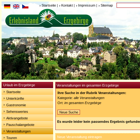
Startseite
|
Kontakt
|
Impressum
|
Sitemap
Urlaub im Erzgebirge
Veranstaltungen im gesamten Erzgebirge
Startseite
Ihre Suche in der Rubrik Veranstaltungen:
Kategorie:
alle Veranstaltungen
Unterkünfte
Ort:
im gesamten Erzgebirge
Gastronomie
Sehenswertes
Neue Suche
Aktivangebote
Es wurde leider kein passendes Ergebnis gefunde
Pauschalangebote
Veranstaltungen
Neue Veranstaltung eintragen
Touren