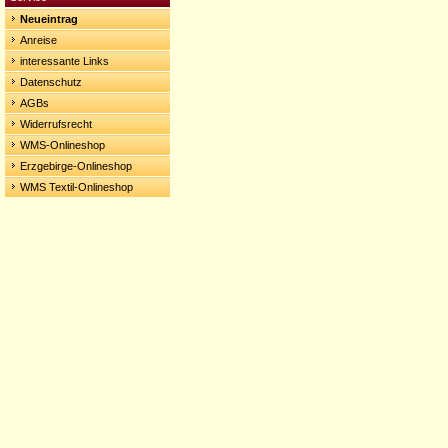
Neueintrag
Anreise
interessante Links
Datenschutz
AGBs
Widerrufsrecht
WMS-Onlineshop
Erzgebirge-Onlineshop
WMS Textil-Onlineshop