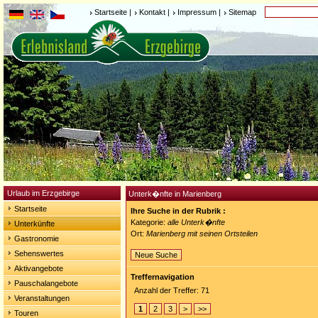
Startseite
|
Kontakt
|
Impressum
|
Sitemap
Urlaub im Erzgebirge
Unterk�nfte in Marienberg
Startseite
Ihre Suche in der Rubrik :
Kategorie:
alle Unterk�nfte
Unterkünfte
Ort:
Marienberg mit seinen Ortsteilen
Gastronomie
Sehenswertes
Neue Suche
Aktivangebote
Treffernavigation
Pauschalangebote
Anzahl der Treffer: 71
Veranstaltungen
1
2
3
>
>>
Touren