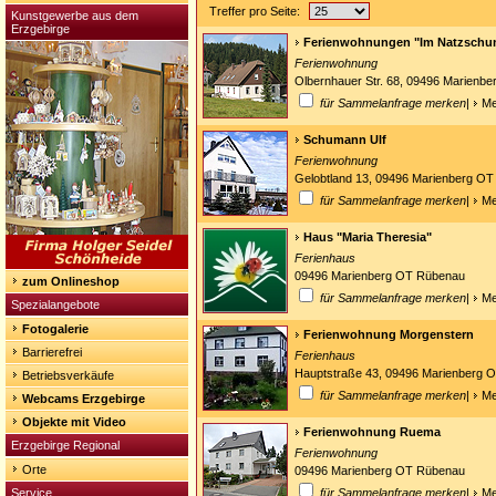
Treffer pro Seite:
Kunstgewerbe aus dem
Erzgebirge
Ferienwohnungen "Im Natzschun
Ferienwohnung
Olbernhauer Str. 68, 09496 Marienb
für Sammelanfrage merken
|
Me
Schumann Ulf
Ferienwohnung
Gelobtland 13, 09496 Marienberg OT
für Sammelanfrage merken
|
Me
Haus "Maria Theresia"
Ferienhaus
09496 Marienberg OT Rübenau
zum Onlineshop
für Sammelanfrage merken
|
Me
Spezialangebote
Fotogalerie
Ferienwohnung Morgenstern
Barrierefrei
Ferienhaus
Hauptstraße 43, 09496 Marienberg 
Betriebsverkäufe
für Sammelanfrage merken
|
Me
Webcams Erzgebirge
Objekte mit Video
Ferienwohnung Ruema
Erzgebirge Regional
Ferienwohnung
Orte
09496 Marienberg OT Rübenau
Service
für Sammelanfrage merken
|
Me