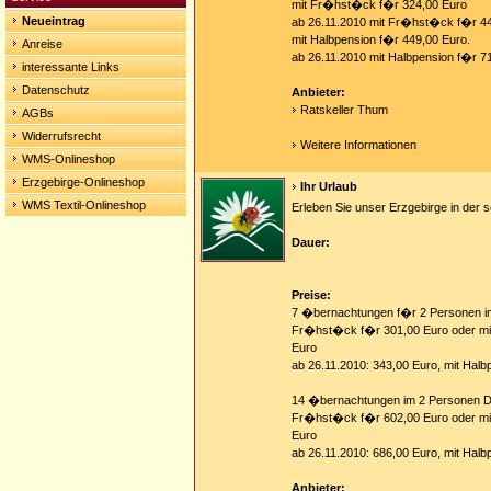
mit Fr�hst�ck f�r 324,00 Euro
Neueintrag
ab 26.11.2010 mit Fr�hst�ck f�r 4
mit Halbpension f�r 449,00 Euro.
Anreise
ab 26.11.2010 mit Halbpension f�r 7
interessante Links
Datenschutz
Anbieter:
Ratskeller Thum
AGBs
Widerrufsrecht
Weitere Informationen
WMS-Onlineshop
Erzgebirge-Onlineshop
Ihr Urlaub
WMS Textil-Onlineshop
Erleben Sie unser Erzgebirge in der
Dauer:
Preise:
7 �bernachtungen f�r 2 Personen i
Fr�hst�ck f�r 301,00 Euro oder mit
Euro
ab 26.11.2010: 343,00 Euro, mit Halb
14 �bernachtungen im 2 Personen D
Fr�hst�ck f�r 602,00 Euro oder mi
Euro
ab 26.11.2010: 686,00 Euro, mit Halb
Anbieter: