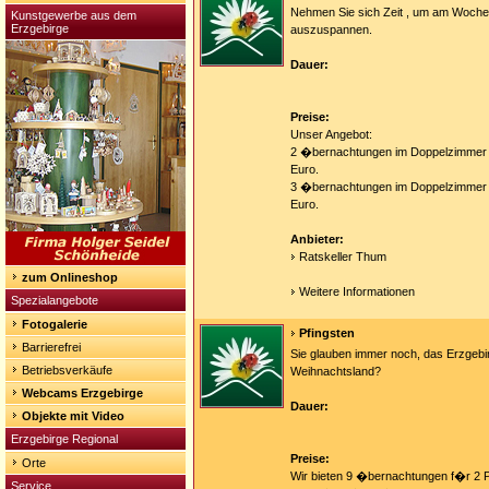
Nehmen Sie sich Zeit , um am Wochen
Kunstgewerbe aus dem
Erzgebirge
auszuspannen.
Dauer:
Preise:
Unser Angebot:
2 �bernachtungen im Doppelzimmer 
Euro.
3 �bernachtungen im Doppelzimmer 
Euro.
Anbieter:
Ratskeller Thum
zum Onlineshop
Weitere Informationen
Spezialangebote
Fotogalerie
Pfingsten
Barrierefrei
Sie glauben immer noch, das Erzgeb
Betriebsverkäufe
Weihnachtsland?
Webcams Erzgebirge
Dauer:
Objekte mit Video
Erzgebirge Regional
Preise:
Orte
Wir bieten 9 �bernachtungen f�r 2 
Service