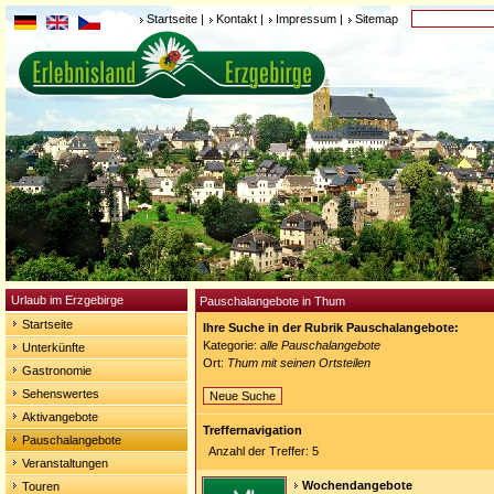
Startseite
|
Kontakt
|
Impressum
|
Sitemap
Urlaub im Erzgebirge
Pauschalangebote in Thum
Startseite
Ihre Suche in der Rubrik Pauschalangebote:
Kategorie:
alle Pauschalangebote
Unterkünfte
Ort:
Thum mit seinen Ortsteilen
Gastronomie
Sehenswertes
Neue Suche
Aktivangebote
Treffernavigation
Pauschalangebote
Anzahl der Treffer: 5
Veranstaltungen
Wochendangebote
Touren