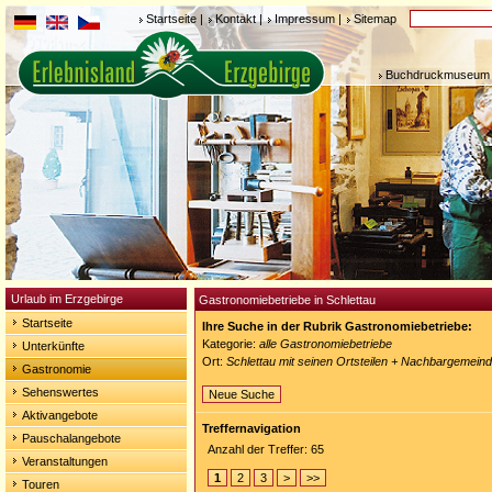
Startseite
|
Kontakt
|
Impressum
|
Sitemap
Buchdruckmuseum 
Urlaub im Erzgebirge
Gastronomiebetriebe in Schlettau
Startseite
Ihre Suche in der Rubrik Gastronomiebetriebe:
Kategorie:
alle Gastronomiebetriebe
Unterkünfte
Ort:
Schlettau mit seinen Ortsteilen + Nachbargemein
Gastronomie
Sehenswertes
Neue Suche
Aktivangebote
Treffernavigation
Pauschalangebote
Anzahl der Treffer: 65
Veranstaltungen
1
2
3
>
>>
Touren