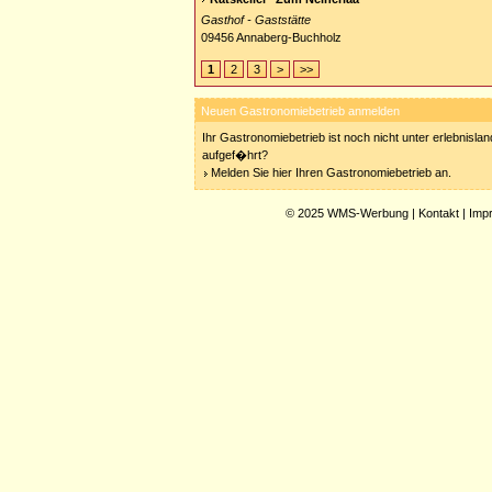
Gasthof - Gaststätte
09456 Annaberg-Buchholz
1
2
3
>
>>
Neuen Gastronomiebetrieb anmelden
Ihr Gastronomiebetrieb ist noch nicht unter erlebnisla
aufgef�hrt?
Melden Sie hier Ihren Gastronomiebetrieb an.
© 2025
WMS-Werbung
|
Kontakt
|
Imp