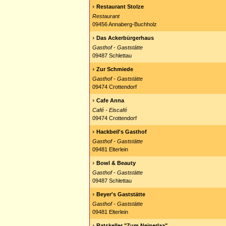
Restaurant Stolze
Restaurant
09456 Annaberg-Buchholz
Das Ackerbürgerhaus
Gasthof - Gaststätte
09487 Schlettau
Zur Schmiede
Gasthof - Gaststätte
09474 Crottendorf
Cafe Anna
Café - Eiscafé
09474 Crottendorf
Hackbeil's Gasthof
Gasthof - Gaststätte
09481 Elterlein
Bowl & Beauty
Gasthof - Gaststätte
09487 Schlettau
Beyer's Gaststätte
Gasthof - Gaststätte
09481 Elterlein
Ratskeller "Zum Neinerlaa"