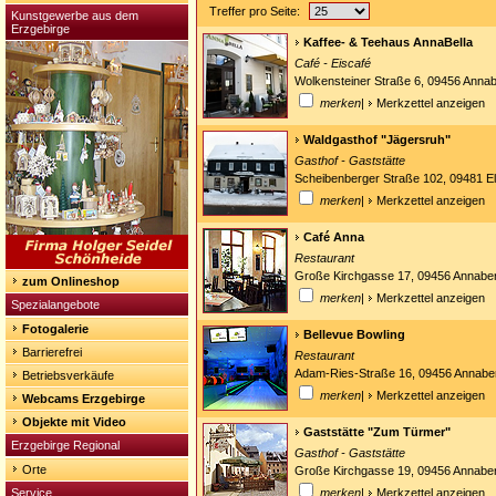
Treffer pro Seite:
Kunstgewerbe aus dem
Erzgebirge
Kaffee- & Teehaus AnnaBella
Café - Eiscafé
Wolkensteiner Straße 6, 09456 Anna
merken
|
Merkzettel anzeigen
Waldgasthof "Jägersruh"
Gasthof - Gaststätte
Scheibenberger Straße 102, 09481 Elt
merken
|
Merkzettel anzeigen
Café Anna
Restaurant
Große Kirchgasse 17, 09456 Annabe
zum Onlineshop
merken
|
Merkzettel anzeigen
Spezialangebote
Fotogalerie
Bellevue Bowling
Barrierefrei
Restaurant
Adam-Ries-Straße 16, 09456 Annabe
Betriebsverkäufe
merken
|
Merkzettel anzeigen
Webcams Erzgebirge
Objekte mit Video
Gaststätte "Zum Türmer"
Erzgebirge Regional
Gasthof - Gaststätte
Orte
Große Kirchgasse 19, 09456 Annabe
Service
merken
|
Merkzettel anzeigen