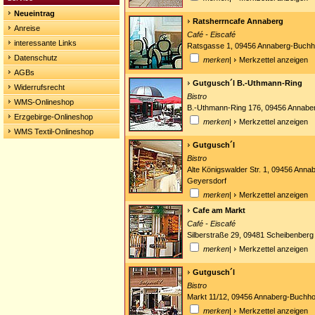
Neueintrag
Ratsherrncafe Annaberg
Anreise
Café - Eiscafé
interessante Links
Ratsgasse 1, 09456 Annaberg-Buchh
Datenschutz
merken
|
Merkzettel anzeigen
AGBs
Gutgusch´l B.-Uthmann-Ring
Widerrufsrecht
Bistro
WMS-Onlineshop
B.-Uthmann-Ring 176, 09456 Annabe
Erzgebirge-Onlineshop
merken
|
Merkzettel anzeigen
WMS Textil-Onlineshop
Gutgusch´l
Bistro
Alte Königswalder Str. 1, 09456 Ann
Geyersdorf
merken
|
Merkzettel anzeigen
Cafe am Markt
Café - Eiscafé
Silberstraße 29, 09481 Scheibenberg
merken
|
Merkzettel anzeigen
Gutgusch´l
Bistro
Markt 11/12, 09456 Annaberg-Buchho
merken
|
Merkzettel anzeigen