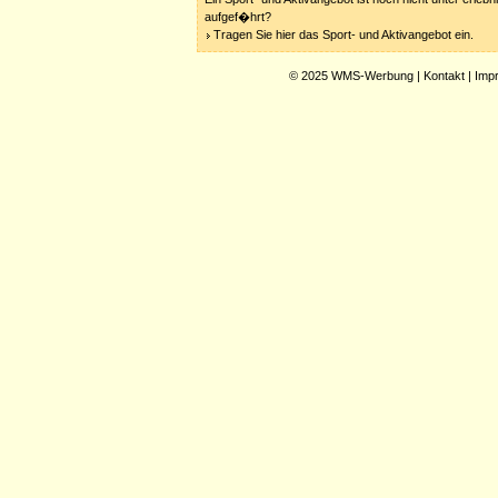
aufgef�hrt?
Tragen Sie hier das Sport- und Aktivangebot ein.
© 2025
WMS-Werbung
|
Kontakt
|
Imp