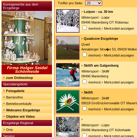
Treffer pro Seite:
Kunstgewerbe aus dem
Erzgebirge
Loipen - ca. 30 km
Wintersport - Loipe
09496 Marienberg OT Rübenau
merken
|
Merkzettel anzeigen
Quadcore Erzgebirge
Quad
Annaberger Stra�e 53, 09429 Wolke
merken
|
Merkzettel anzeigen
Skilift am Galgenberg
Wintersport - Skilift
09496 Marienberg
zum Onlineshop
merken
|
Merkzettel anzeigen
Spezialangebote
Fotogalerie
Skilift
Barrierefrei
Wintersport - Skilift
09518 Großrückerswalde OT Mauer
Betriebsverkäufe
merken
|
Merkzettel anzeigen
Webcams Erzgebirge
Objekte mit Video
Erzgebirge Regional
Wintersport - Loipe
Orte
09496 Marienberg OT Kühnhaide
Service
merken
|
Merkzettel anzeigen