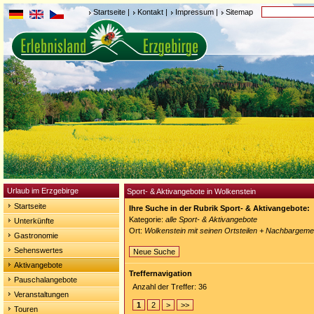
Startseite
|
Kontakt
|
Impressum
|
Sitemap
Urlaub im Erzgebirge
Sport- & Aktivangebote in Wolkenstein
Startseite
Ihre Suche in der Rubrik Sport- & Aktivangebote:
Kategorie:
alle Sport- & Aktivangebote
Unterkünfte
Ort:
Wolkenstein mit seinen Ortsteilen + Nachbargem
Gastronomie
Sehenswertes
Neue Suche
Aktivangebote
Treffernavigation
Pauschalangebote
Anzahl der Treffer: 36
Veranstaltungen
1
2
>
>>
Touren