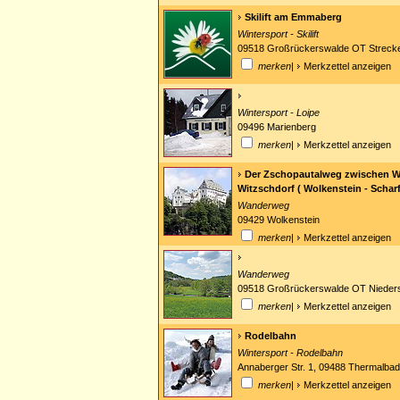
Skilift am Emmaberg
Wintersport - Skilift
09518 Großrückerswalde OT Streck
merken
|
Merkzettel anzeigen
Wintersport - Loipe
09496 Marienberg
merken
|
Merkzettel anzeigen
Der Zschopautalweg zwischen W
Witzschdorf ( Wolkenstein - Schar
Wanderweg
09429 Wolkenstein
merken
|
Merkzettel anzeigen
Wanderweg
09518 Großrückerswalde OT Nieder
merken
|
Merkzettel anzeigen
Rodelbahn
Wintersport - Rodelbahn
Annaberger Str. 1, 09488 Thermalba
merken
|
Merkzettel anzeigen