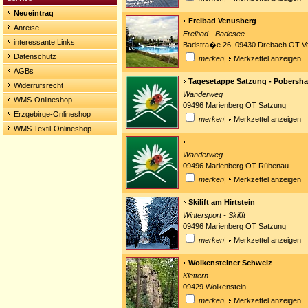
Neueintrag
Freibad Venusberg
Anreise
Freibad - Badesee
interessante Links
Badstra�e 26, 09430 Drebach OT V
Datenschutz
merken
|
Merkzettel anzeigen
AGBs
Tagesetappe Satzung - Pobersh
Widerrufsrecht
Wanderweg
WMS-Onlineshop
09496 Marienberg OT Satzung
Erzgebirge-Onlineshop
merken
|
Merkzettel anzeigen
WMS Textil-Onlineshop
Wanderweg
09496 Marienberg OT Rübenau
merken
|
Merkzettel anzeigen
Skilift am Hirtstein
Wintersport - Skilift
09496 Marienberg OT Satzung
merken
|
Merkzettel anzeigen
Wolkensteiner Schweiz
Klettern
09429 Wolkenstein
merken
|
Merkzettel anzeigen