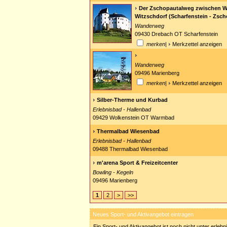
Der Zschopautalweg zwischen W
Witzschdorf (Scharfenstein - Zsch
Wanderweg
09430 Drebach OT Scharfenstein
merken
|
Merkzettel anzeigen
Wanderweg
09496 Marienberg
merken
|
Merkzettel anzeigen
Silber-Therme und Kurbad
Erlebnisbad - Hallenbad
09429 Wolkenstein OT Warmbad
Thermalbad Wiesenbad
Erlebnisbad - Hallenbad
09488 Thermalbad Wiesenbad
m'arena Sport & Freizeitcenter
Bowling - Kegeln
09496 Marienberg
1
2
>
>>
Neues Sport- und Aktivangebot eintragen
Ein Sport- und Aktivangebot ist noch nicht unter erleb