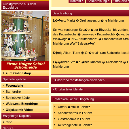
Kontakt
Beschreibung
Ortskarte
Kunstgewerbe aus dem
Erzgebirge
Beschreibung
L��nitz Markt � Dreihansen: gr�ne Markierung
Schwarzenberger Stra�e �ber Blitzeplan bis zu den
des Kuttenbachs � Lenkweg - Kuttenbachbr�cke: bes
Waldwege� NSG "Kuttenbach" � Pfannenstieler Str
Markierung WW "Salzstra�e"
K�nig-Albert-Turm � Gr�nhain (am Badteich): besch
L��nitzer Stra�e �ber Rundteil � Dreihansen � 
Markierung
zum Onlineshop
Spezialangebote
Unsere Veranstaltungen einblenden
Fotogalerie
Ortskarte einblenden
Barrierefrei
Betriebsverkäufe
Entdecken Sie die Umgebung
Webcams Erzgebirge
Unterk�nfte in Lößnitz
Objekte mit Video
Sehenswertes in Lößnitz
Erzgebirge Regional
Gastronomie in Lößnitz
Orte
Aktivangebote in Lößnitz
Service