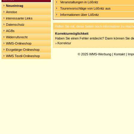
Veranstaltungen in Lößnitz
Neueintrag
Tourenvorschläge von Lößnitz aus
Anreise
Informationen über Lößnitz
interessante Links
Datenschutz
Helfen Sie mit, diese Seiten noch informativer zu mach
AGBs
Korrekturmöglichkeit
Widerrufsrecht
Haben Sie einen Fehler entdeckt? Dann können Sie die
Korrektur
WMS-Onlineshop
Erzgebirge-Onlineshop
© 2025
WMS-Werbung
|
Kontakt
|
Imp
WMS Textil-Onlineshop