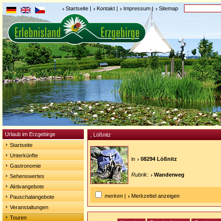
Startseite
|
Kontakt
|
Impressum
|
Sitemap
Urlaub im Erzgebirge
, Lößnitz
Startseite
Unterkünfte
in
08294 Lößnitz
Gastronomie
Rubrik:
Wanderweg
Sehenswertes
Aktivangebote
merken
|
Merkzettel anzeigen
Pauschalangebote
Veranstaltungen
Touren